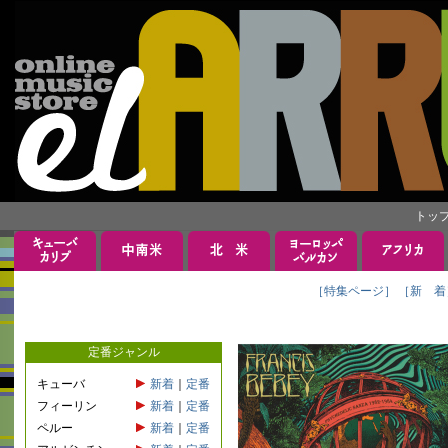
トッ
［特集ページ］
［新 着
定番ジャンル
キューバ
新着
｜
定番
フィーリン
新着
｜
定番
ペルー
新着
｜
定番