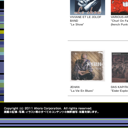
VIVIANE ET LE JOLOF
VARIOUS AR
BAND
"Chut! On Fai
"Le Show"
(french Punk 
JEHAN
DAS KAPITA
"La Vie En Blues"
"Eisler Explo