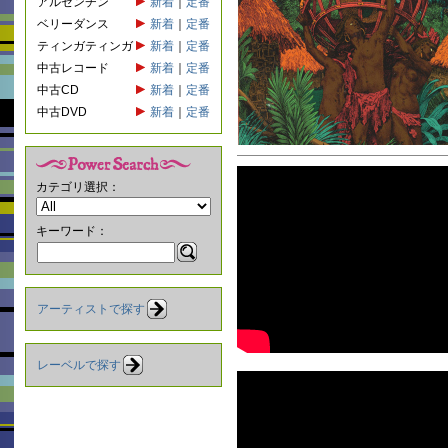
アルゼンチン
新着
｜
定番
ベリーダンス
新着
｜
定番
ティンガティンガ
新着
｜
定番
中古レコード
新着
｜
定番
中古CD
新着
｜
定番
中古DVD
新着
｜
定番
カテゴリ選択：
キーワード：
アーティストで探す
レーベルで探す