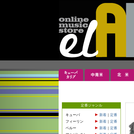
定番ジャンル
キューバ
新着
｜
定番
フィーリン
新着
｜
定番
ペルー
新着
｜
定番