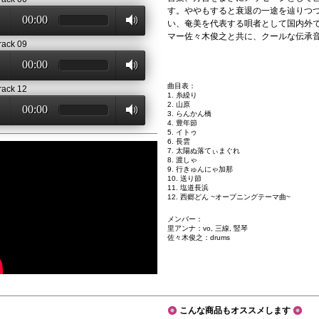
す。ややもすると衰退の一途を辿りつ
00:00
い、奄美を代表する唄者として国内外
マー佐々木俊之と共に、クールな伝承
rack 09
00:00
曲目表：
rack 12
1. 糸繰り
2. 山原
00:00
3. らんかん橋
4. 豊年節
5. イトゥ
6. 長雲
7. 太陽ぬ落てぃまぐれ
8. 渡しゃ
9. 行きゅんにゃ加那
10. 送り節
11. 塩道長浜
12. 西郷どん ~オープニングテーマ曲~
メンバー：
里アンナ：vo, 三線, 竪琴
佐々木俊之：drums
こんな商品もオススメします