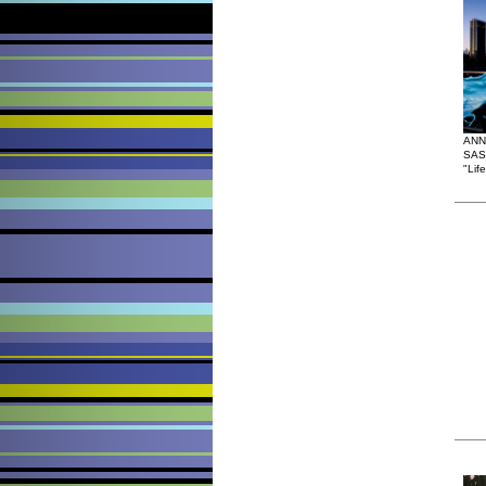
ANN
SAS
"Lif