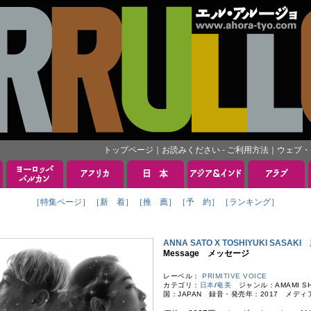
トップページ
｜
お読みください - ご利用方法
｜
ウェブ・
［特集ページ］
［新 着］
［推 薦］
［予 約］
［ランキング］
ANNA SATO X TOSHIYUKI SASA
Message メッセージ
レーベル：
PRIMITIVE VOICE
カテゴリ：
日本
/
奄美
ジャンル：AMAMI SHIM
国：JAPAN 録音・発売年：2017 メディ