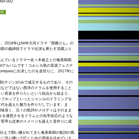
A-002
。2018年はNHK大河ドラマ『西郷どん』の
加那の義姉役でドラマ出演も果たす活躍ぶり
ら組んでいるドラマー佐々木俊之との奄美島唄
stアルバムです！コルシカ島の音楽フェステ
olyphoniquesに出演したのを皮切りに、2017年に
鼓(チジン)のみで成立するものであり、その
鼓などではない西洋のドラムを使用すること
しい音楽を作りたいという始点から始まり、
ップホップといったジャンルのドラミングを
世代を超えた魅力を作りだしています。ま
興味深く、元々の歌詞やメロディはそのまま
ジャンルを連想させるドラムとの化学反応のような
と竪琴も従来のイメージを超えた音作りに成
、口伝えで唄い継がれてきた奄美島唄の歌詞の島
世に語り継いで行くための意味を込めていま