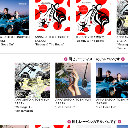
A SATO X TOSHIYUKI
ANNA SATO X TOSHIYUKI
里アンナ x 佐々木俊之
ANNA S
AKI
SASAKI
"Beauty & The Beats"
SASAKI
e Goes On"
"Beauty & The Beats"
"Message
Reincarn
同じアーティストのアルバムです
ANNA SATO X TOSHIYUKI
ANNA SATO X TOSHIYUKI
ANNA SATO X TOSHIY
SASAKI
SASAKI
SASAKI
"Message Ⅱ -
"Life Goes On"
"Life Goes On"
Reincarnation"
同じレーベルのアルバムです