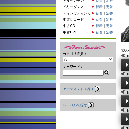
アルゼンチン
新着
｜
定番
ベリーダンス
新着
｜
定番
ティンガティンガ
新着
｜
定番
中古レコード
新着
｜
定番
中古CD
新着
｜
定番
中古DVD
新着
｜
定番
試聴
カテゴリ選択：
T
キーワード：
T
アーティストで探す
T
レーベルで探す
T
T