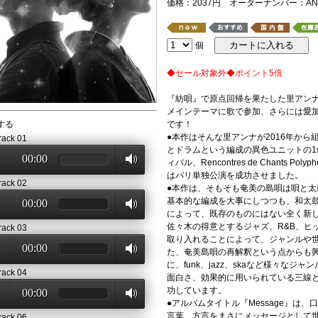
価格：2037円 オーダーナンバー：ANN
個
◆セール対象外◆ポイント5倍
『紡唄』で原点回帰を果たした里アンナ
メインテーマに歌で参加、さらには愛
する
です！
●本作はそんな里アンナが2016年か
rack 01
とドラムという編成の異色ユニットの1
00:00
ィバル、Rencontres de Chants P
はパリ単独公演を成功させました。
rack 02
●本作は、そもそも奄美の島唄は唄と太
基本的な編成を大事にしつつも、和太
00:00
によって、既存のものにはない全く新
佐々木の得意とするジャズ、R&B、ヒ
rack 03
取り入れることによって、ジャンルや
00:00
た、奄美島唄の再解釈という点からも
に、funk、jazz、skaなど様々な
rack 04
面白さ、効果的に用いられている三線
功しています。
00:00
●アルバムタイトル『Message』は
言葉、方言をまさにメッセージとして
rack 06