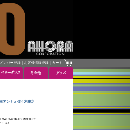
メンバー登録
｜
お客様情報登録
｜
カート
KI 里アンナ x 佐々木俊之
AUTA/TRAD MIXTURE
ア：CD