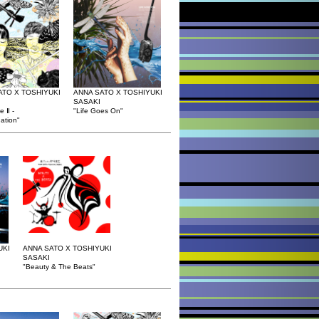
ATO X TOSHIYUKI
ANNA SATO X TOSHIYUKI
SASAKI
 Ⅱ -
"Life Goes On"
ation"
UKI
ANNA SATO X TOSHIYUKI
SASAKI
"Beauty & The Beats"