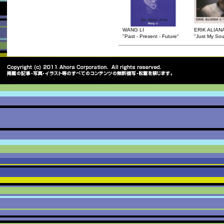
WANG LI
ERIK ALIAN
"Past - Present - Future"
"Just My Sou