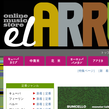
トッ
［特集ページ］
［新 着
定番ジャンル
キューバ
新着
｜
定番
フィーリン
新着
｜
定番
ペルー
新着
｜
定番