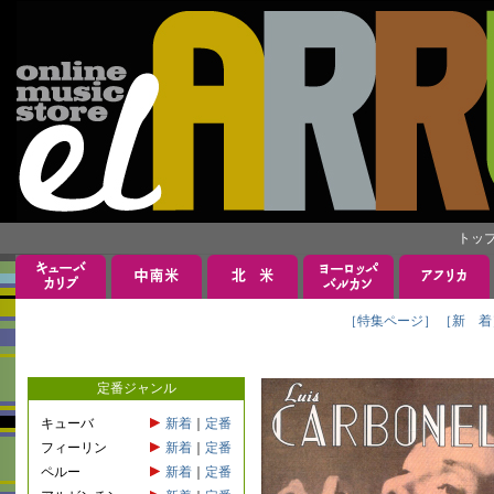
トッ
［特集ページ］
［新 着
定番ジャンル
キューバ
新着
｜
定番
フィーリン
新着
｜
定番
ペルー
新着
｜
定番