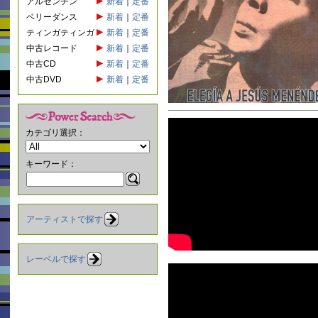
アルゼンチン
新着
｜
定番
ベリーダンス
新着
｜
定番
ティンガティンガ
新着
｜
定番
中古レコード
新着
｜
定番
中古CD
新着
｜
定番
中古DVD
新着
｜
定番
カテゴリ選択：
キーワード：
アーティストで探す
レーベルで探す