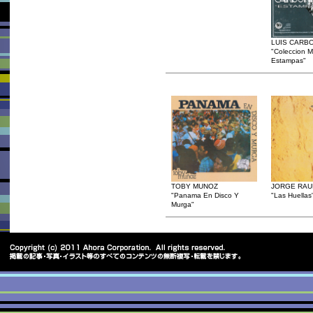
LUIS CARB
"Coleccion M
Estampas"
TOBY MUNOZ
JORGE RAU
"Panama En Disco Y
"Las Huellas
Murga"