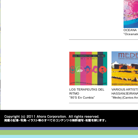
OCEANA
"Oceanati
LOS TERAPEUTAS DEL
VARIOUS ARTIST
RITMO
HASSAN/JEIRANA
"80'S En Cumbia"
"Medej (Cantos An