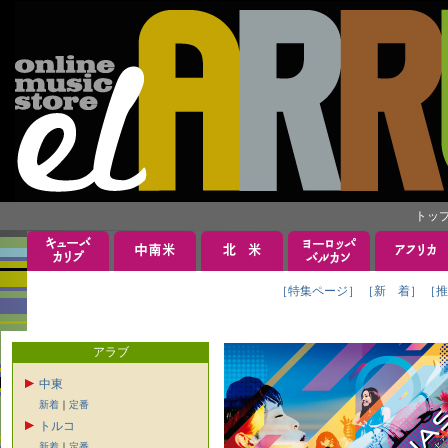
トッ
［特集ページ］
［新 着］
［推
アラブ
中東
新着
｜
定番
トルコ
新着
｜
定番