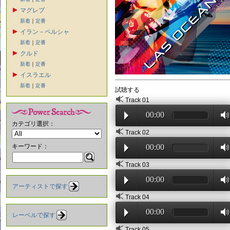
マグレブ
新着
｜
定番
イラン－ペルシャ
新着
｜
定番
クルド
新着
｜
定番
イスラエル
新着
｜
定番
試聴する
Track 01
00:00
カテゴリ選択：
Track 02
キーワード：
00:00
Track 03
00:00
アーティストで探す
Track 04
00:00
レーベルで探す
Track 05