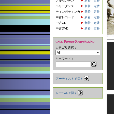
アルゼンチン
新着
｜
定番
ベリーダンス
新着
｜
定番
ティンガティンガ
新着
｜
定番
中古レコード
新着
｜
定番
中古CD
新着
｜
定番
中古DVD
新着
｜
定番
カテゴリ選択：
キーワード：
アーティストで探す
レーベルで探す