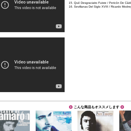
15. Qué Desgraciaito Fuiste / Pericón De Cádi
16. Sevillanas Del Siglo XVIII / Ricardo Modre
こんな商品もオススメします