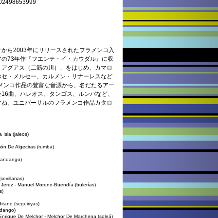
98653999
から2003年にリリースされたフラメンコ入
の73年作『フエンテ・イ・カウダル』に収
・アグアス（二筋の川）」をはじめ、カマロ
ホセ・メルセー、カルメン・リナーレスなど
ラメンコ作品の豊富な音源から、名だたるアー
16曲、ハレオス、タンゴス、ルンバなど、
すね。ユニバーサルのフラメンコ作品カタロ
Isla (jaleos)
ón De Algeciras (rumba)
(fandango)
sevillanas)
 Jerez - Manuel Moreno-Buendía (bulerías)
s)
itano (seguiriyas)
ndango)
 Enrique De Melchor - Melchor De Marchena (soleá)