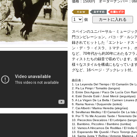
価格：1500円 オーダーナンバー：06024
個
スペインのユニバーサル・ミュージック
門コンピレーション。パコ・デ・ルシア
録されてヒットした「エントレ・ドス
ン・デ・ラ・イスラ、トマティート、
など、70年代から約30年にわたるフ
ティストたちの録音で収めています。全
様々なスタイルを構成にもなっていま
グなど、16ページ・ブックレット付。
曲目表：
1. La Leyenda Del Tiempo / El Camarón De La 
2. Pa La Pimpi / Tomatito (tangos)
3. Entre Dos Aguas / Paco De Lucía Con Ram
4. Esté Donde Esté / José Mercé (seguiriyas)
5. A La Virgen De La Bella / Carmen Linares 
6. Rama Nueva / Duquende (soleá)
7. Cai Alberti / Marina Heredia (alegrías)
8. Sevillanas Medley / El Camarón De La Isla (
9. Por Tí Yo Me Acuesto Tarde / Terremoto De
10. Piececitos Descalzos / El Lebrijano (tango
11. Bambino, Piccolino / Bambino (rumba)
12. Vamos A Hincarnos De Rodillas / El Indio G
13. Esperando Me Quedé / Paco Toronjo (fa
14. Santa Justa Y Rufina / Antonio Mairena -