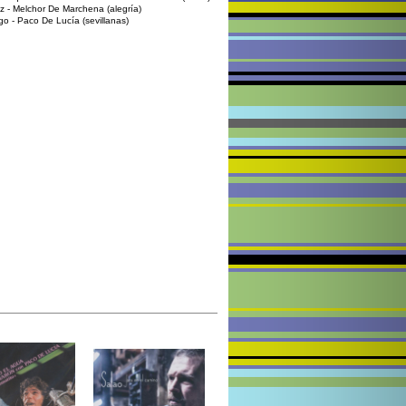
z - Melchor De Marchena (alegría)
go - Paco De Lucía (sevillanas)