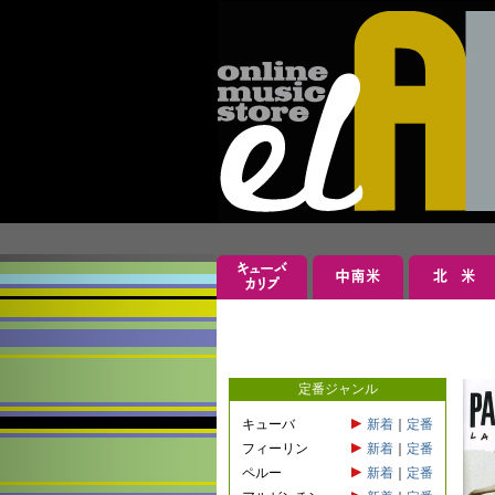
定番ジャンル
キューバ
新着
｜
定番
フィーリン
新着
｜
定番
ペルー
新着
｜
定番