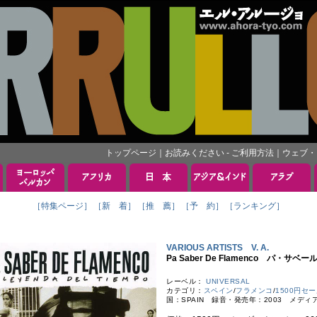
トップページ
｜
お読みください - ご利用方法
｜
ウェブ・
［特集ページ］
［新 着］
［推 薦］
［予 約］
［ランキング］
VARIOUS ARTISTS V. A.
Pa Saber De Flamenco パ・サ
レーベル：
UNIVERSAL
カテゴリ：
スペイン
/
フラメンコ
/
1500円セ
国：SPAIN 録音・発売年：2003 メディ