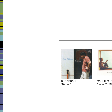
REZ ABBASI
MARCO MEZ
"Bazaar"
"Letter To Mi