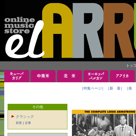
トッ
［特集ページ］
［新 着］
［推 
その他
クラシック
新着
｜
定番