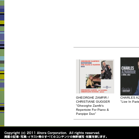
GHEORGHE ZAMFIR /
CHARLES A
CHRISTIANE GUGGER
"Live In Pari
"Gheorghe Zamfir’s
Repertoire For Piano &
Panpipe Duo"