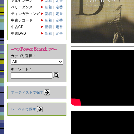
アルゼンチン
新着
｜
定番
ベリーダンス
新着
｜
定番
ティンガティンガ
新着
｜
定番
中古レコード
新着
｜
定番
中古CD
新着
｜
定番
中古DVD
新着
｜
定番
カテゴリ選択：
キーワード：
アーティストで探す
レーベルで探す