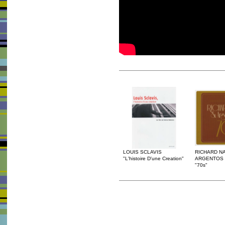
LOUIS SCLAVIS
RICHARD N
"L'histoire D'une Creation"
ARGENTOS
"70s"