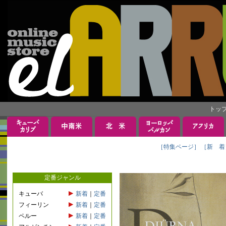
トッ
［特集ページ］
［新 着
定番ジャンル
キューバ
新着
｜
定番
フィーリン
新着
｜
定番
ペルー
新着
｜
定番