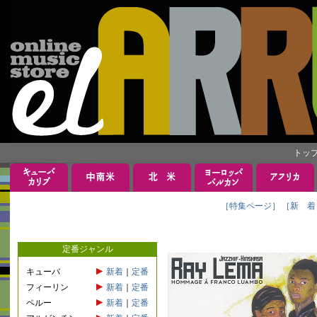
トッ
［特集ページ］
［新 着
定番ジャンル
キューバ
新着
｜
定番
フィーリン
新着
｜
定番
ペルー
新着
｜
定番