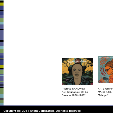
PIERRE SANDWIDI
KATE GRIFF
"Le Troubadour De La
MATCHUME
Savane 1976-1980"
"Tchopo"