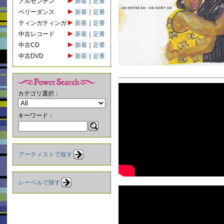
アルゼンチン
新着
｜
定番
ベリーダンス
新着
｜
定番
ティンガティンガ
新着
｜
定番
中古レコード
新着
｜
定番
中古CD
新着
｜
定番
中古DVD
新着
｜
定番
カテゴリ選択：
キーワード：
アーティストで探す
レーベルで探す