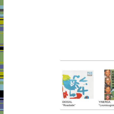
DIOGAL
YINERGA
"Roadside"
"Lountougni