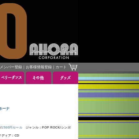
メンバー登録
｜
お客様情報登録
｜
カート
ルホーナ
ク
/
1500円セール
ジャンル：POP ROCK/シンガ
メディア：CD