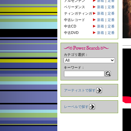
アルゼンチン
新着
｜
定番
ベリーダンス
新着
｜
定番
ティンガティンガ
新着
｜
定番
中古レコード
新着
｜
定番
中古CD
新着
｜
定番
中古DVD
新着
｜
定番
カテゴリ選択：
キーワード：
アーティストで探す
レーベルで探す