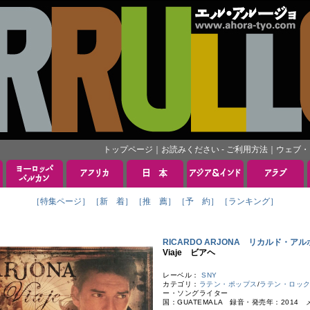
トップページ
｜
お読みください - ご利用方法
｜
ウェブ・
［特集ページ］
［新 着］
［推 薦］
［予 約］
［ランキング］
RICARDO ARJONA リカルド・ア
Viaje ビアヘ
レーベル：
SNY
カテゴリ：
ラテン・ポップス
/
ラテン・ロッ
ー・ソングライター
国：GUATEMALA 録音・発売年：2014 