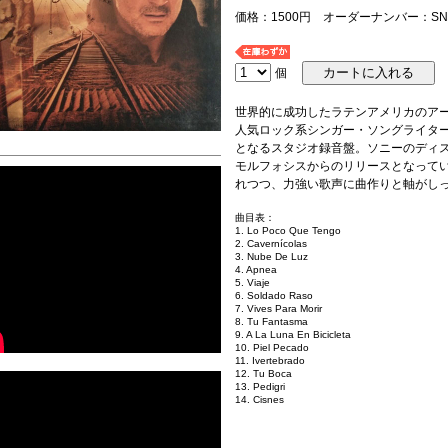
価格：1500円 オーダーナンバー：SNY-
個
世界的に成功したラテンアメリカのア
人気ロック系シンガー・ソングライター
となるスタジオ録音盤。ソニーのディ
モルフォシスからのリリースとなって
れつつ、力強い歌声に曲作りと軸がし
曲目表：
1. Lo Poco Que Tengo
2. Cavernícolas
3. Nube De Luz
4. Apnea
5. Viaje
6. Soldado Raso
7. Vives Para Morir
8. Tu Fantasma
9. A La Luna En Bicicleta
10. Piel Pecado
11. Ivertebrado
12. Tu Boca
13. Pedigri
14. Cisnes