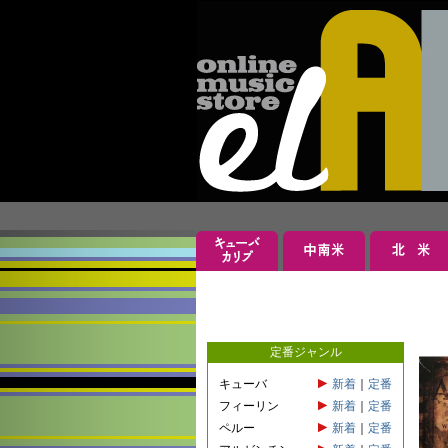
定番ジャンル
キューバ
新着
｜
定番
フィーリン
新着
｜
定番
ペルー
新着
｜
定番