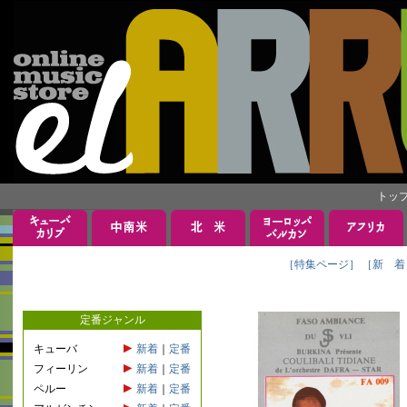
トッ
［特集ページ］
［新 着
定番ジャンル
キューバ
新着
｜
定番
フィーリン
新着
｜
定番
ペルー
新着
｜
定番