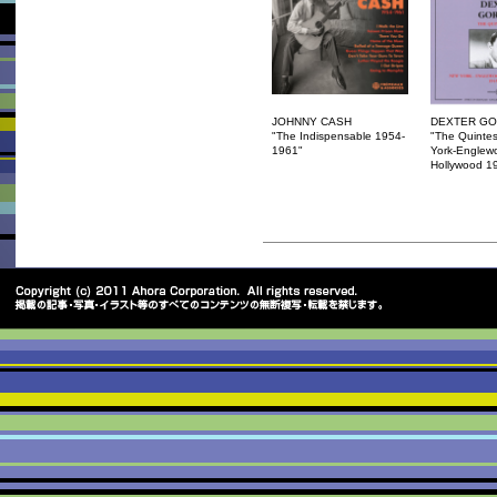
JOHNNY CASH
DEXTER G
"The Indispensable 1954-
"The Quinte
1961"
York-Englewoo
Hollywood 1