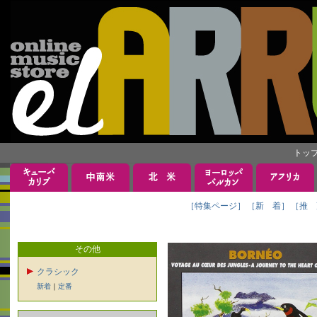
トッ
［特集ページ］
［新 着］
［推 
その他
クラシック
新着
｜
定番