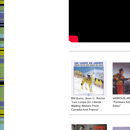
Bill Gunn, Jean C. Roche
VARIOUS AR
"Les Loups En Liberte -
"Femmes Arti
Wailing Wolves From
Sebu"
Canada And France"