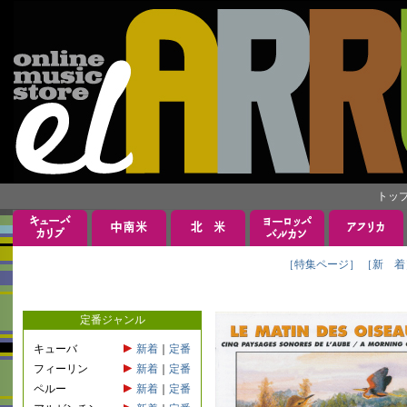
トッ
［特集ページ］
［新 着
定番ジャンル
キューバ
新着
｜
定番
フィーリン
新着
｜
定番
ペルー
新着
｜
定番