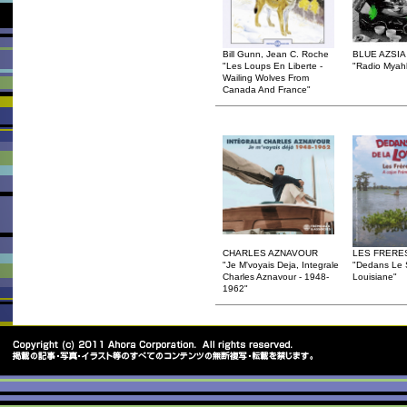
Bill Gunn, Jean C. Roche
BLUE AZSIA
"Les Loups En Liberte -
"Radio Myah
Wailing Wolves From
Canada And France"
CHARLES AZNAVOUR
LES FRERE
"Je M'voyais Deja, Integrale
"Dedans Le 
Charles Aznavour - 1948-
Louisiane"
1962"