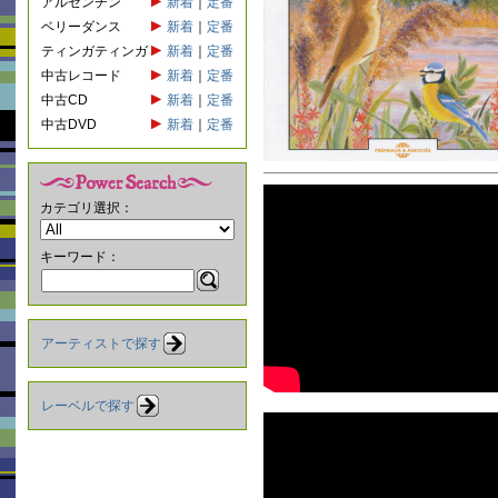
アルゼンチン
新着
｜
定番
ベリーダンス
新着
｜
定番
ティンガティンガ
新着
｜
定番
中古レコード
新着
｜
定番
中古CD
新着
｜
定番
中古DVD
新着
｜
定番
カテゴリ選択：
キーワード：
アーティストで探す
レーベルで探す