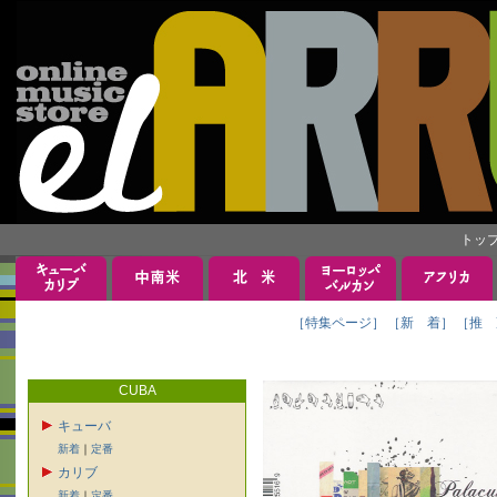
トッ
［特集ページ］
［新 着］
［推 
CUBA
キューバ
新着
｜
定番
カリブ
新着
｜
定番