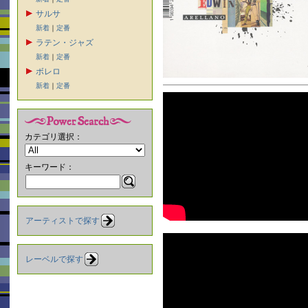
サルサ
新着
｜
定番
ラテン・ジャズ
新着
｜
定番
ボレロ
新着
｜
定番
カテゴリ選択：
キーワード：
アーティストで探す
レーベルで探す