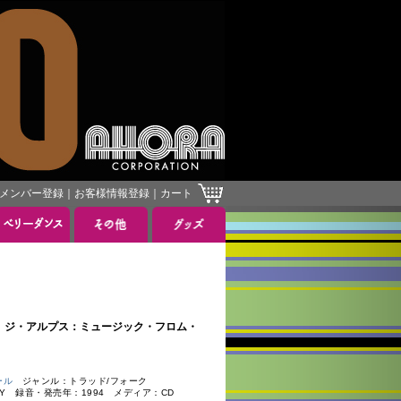
メンバー登録
｜
お客様情報登録
｜
カート
ld World ジ・アルプス：ミュージック・フロム・
ール
ジャンル：トラッド/フォーク
ERMANY 録音・発売年：1994 メディア：CD