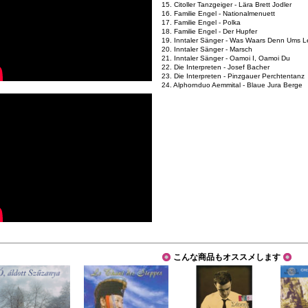
15. Citoller Tanzgeiger - Lära Brett Jodler
16. Familie Engel - Nationalmenuett
17. Familie Engel - Polka
18. Familie Engel - Der Hupfer
19. Inntaler Sänger - Was Waars Denn Ums 
20. Inntaler Sänger - Marsch
21. Inntaler Sänger - Oamoi I, Oamoi Du
22. Die Interpreten - Josef Bacher
23. Die Interpreten - Pinzgauer Perchtentanz
24. Alphornduo Aemmital - Blaue Jura Berge
こんな商品もオススメします