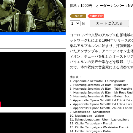
価格：1500円 オーダーナンバー：NW-
個
ヨーロッパ中央部のアルプス山脈地域
ットワーク社による1994年リリース
染みアルプホルンに始まり、打弦楽器
いたアンサンブル、アコーディオン主
ィオン、チューバを配したオーストリ
バイエルンの男声合唱などを収録。リ
ので、本作収録の音楽家による演奏で
曲目表：
1. Alphornduo Aemmital - Frühlingstraum
2. Husmusig Jeremias Vo Bärn - Kuhreihen
3. Husmusig Jeremias Vo Bärn - Trüll Masolke
4. Husmusig Jeremias Vo Bärn - Mit Rees Und
5. Husmusig Jeremias Vo Bärn - Eviva I Soci
6. Appenzeller Space Schöttl Und Fritz & Fritz
7. Appenzeller Space Schöttl Und Fritz & Fritz
8. Appenzeller Space Schöttl - Zäuerli, Landler
9. Mosibuebae - Schottischer
10. Mosibuebae - Walzer
11. Schneebergbuam - Übern Laurenziberg
12. Citoller Tanzgeiger - Franzé
13. Citoller Tanzgeiger - Weststeirer Franzé
14. Citoller Tanzgeiger - Polka