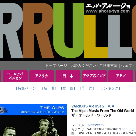
トップページ
｜
お読みください - ご利用方法
｜
ウェブ・
［特集ページ］
［新 着］
［推 薦］
［予 約］
［ランキング］
VARIOUS ARTISTS V. A.
The Alps: Music From The O
ザ・オールド・ワールド
レーベル：
NETWORK
カテゴリ：WESTERN EUROPE/
1500円セ
国：SWITZERLAND / AUSTRIA / G