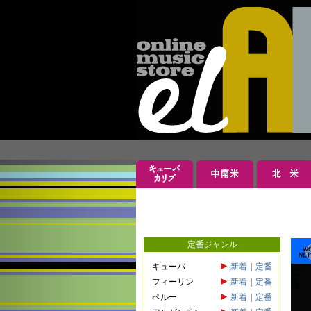
定番ジャンル
キューバ
新着
｜
定番
フィーリン
新着
｜
定番
ペルー
新着
｜
定番