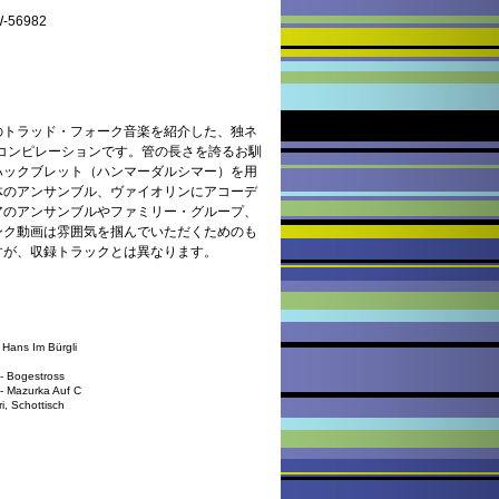
56982
のトラッド・フォーク音楽を紹介した、独ネ
のコンピレーションです。管の長さを誇るお馴
ハックブレット（ハンマーダルシマー）を用
体のアンサンブル、ヴァイオリンにアコーデ
アのアンサンブルやファミリー・グループ、
ンク動画は雰囲気を掴んでいただくためのも
すが、収録トラックとは異なります。
 Hans Im Bürgli
 - Bogestross
 - Mazurka Auf C
i, Schottisch