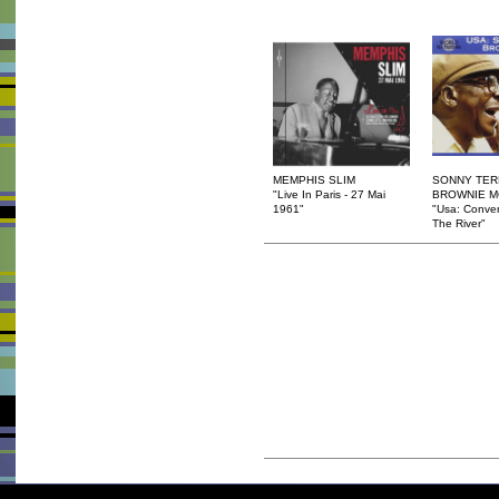
MEMPHIS SLIM
SONNY TER
"Live In Paris - 27 Mai
BROWNIE 
1961"
"Usa: Conver
The River"