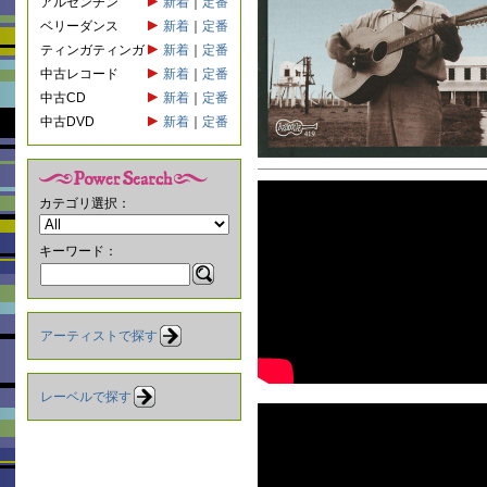
アルゼンチン
新着
｜
定番
ベリーダンス
新着
｜
定番
ティンガティンガ
新着
｜
定番
中古レコード
新着
｜
定番
中古CD
新着
｜
定番
中古DVD
新着
｜
定番
カテゴリ選択：
キーワード：
アーティストで探す
レーベルで探す