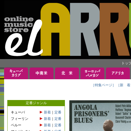
トッ
［特集ページ］
［新 着
定番ジャンル
キューバ
新着
｜
定番
フィーリン
新着
｜
定番
ペルー
新着
｜
定番