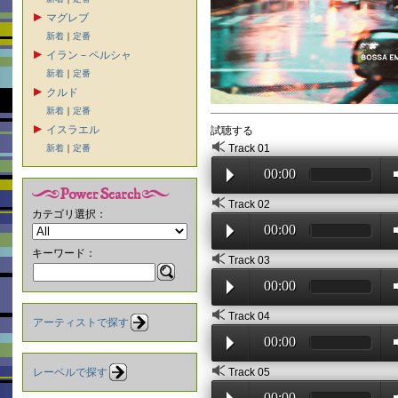
マグレブ
新着
｜
定番
イラン－ペルシャ
新着
｜
定番
クルド
新着
｜
定番
イスラエル
試聴する
Track 01
新着
｜
定番
00:00
Track 02
カテゴリ選択：
00:00
キーワード：
Track 03
00:00
Track 04
アーティストで探す
00:00
Track 05
レーベルで探す
00:00