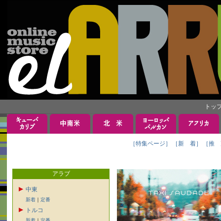
トッ
［特集ページ］
［新 着］
［推 
アラブ
中東
新着
｜
定番
トルコ
新着
｜
定番