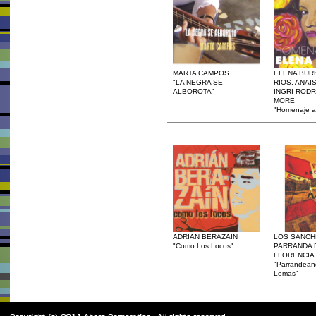
MARTA CAMPOS
ELENA BURK
"LA NEGRA SE
RIOS, ANAI
ALBOROTA"
INGRI RODR
MORE
"Homenaje a
ADRIAN BERAZAIN
LOS SANCH
"Como Los Locos"
PARRANDA 
FLORENCIA
"Parrandean
Lomas"