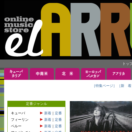
トッ
［特集ページ］
［新 着
定番ジャンル
キューバ
新着
｜
定番
フィーリン
新着
｜
定番
ペルー
新着
｜
定番