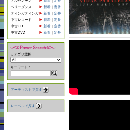
アルゼンチン
新着
｜
定番
ベリーダンス
新着
｜
定番
ティンガティンガ
新着
｜
定番
中古レコード
新着
｜
定番
中古CD
新着
｜
定番
中古DVD
新着
｜
定番
カテゴリ選択：
キーワード：
アーティストで探す
レーベルで探す