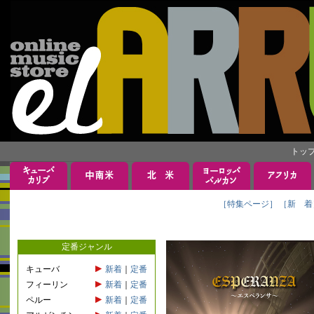
トッ
［特集ページ］
［新 着
定番ジャンル
キューバ
新着
｜
定番
フィーリン
新着
｜
定番
ペルー
新着
｜
定番