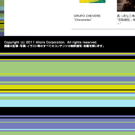
GRUPO CHEVERE
真っ赤な三角
"Cheverelax"
"百歌繚乱～
～"