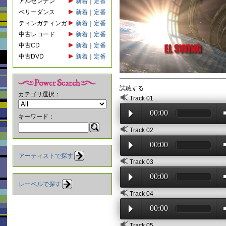
アルゼンチン
新着
｜
定番
ベリーダンス
新着
｜
定番
ティンガティンガ
新着
｜
定番
中古レコード
新着
｜
定番
中古CD
新着
｜
定番
中古DVD
新着
｜
定番
試聴する
カテゴリ選択：
Track 01
00:00
キーワード：
Track 02
00:00
アーティストで探す
Track 03
00:00
レーベルで探す
Track 04
00:00
Track 05