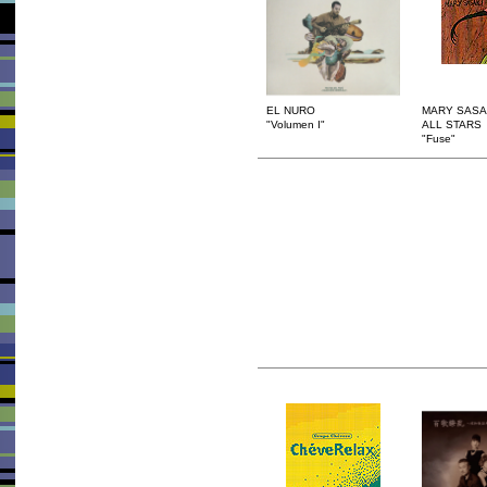
EL NURO
MARY SASA
"Volumen I"
ALL STARS
"Fuse"