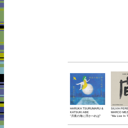
HARUKA TSURUMARU &
SILVIA PER
KATSUKI ABE
MARCO MEZ
"月夜の海に浮かべれば"
"Ma Live In 