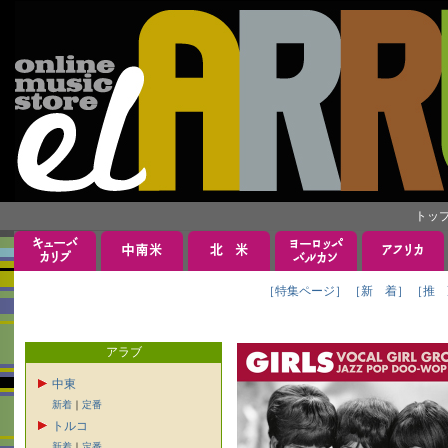
トッ
［特集ページ］
［新 着］
［推 
アラブ
中東
新着
｜
定番
トルコ
新着
｜
定番