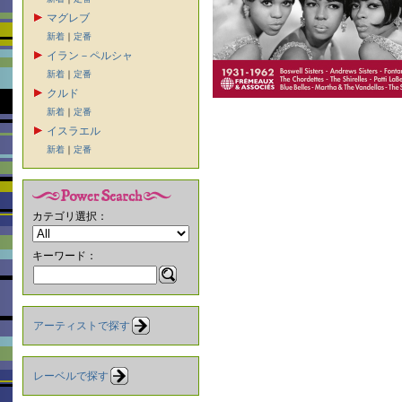
マグレブ
新着
｜
定番
イラン－ペルシャ
新着
｜
定番
クルド
新着
｜
定番
イスラエル
新着
｜
定番
カテゴリ選択：
キーワード：
アーティストで探す
レーベルで探す