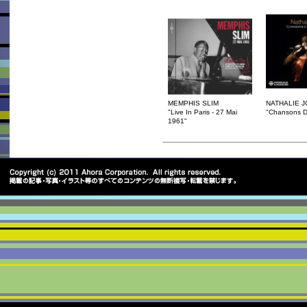
MEMPHIS SLIM
NATHALIE J
"Live In Paris - 27 Mai
"Chansons D’
1961"