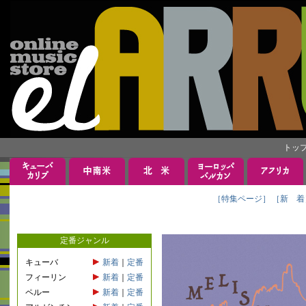
トッ
［特集ページ］
［新 着
定番ジャンル
キューバ
新着
｜
定番
フィーリン
新着
｜
定番
ペルー
新着
｜
定番