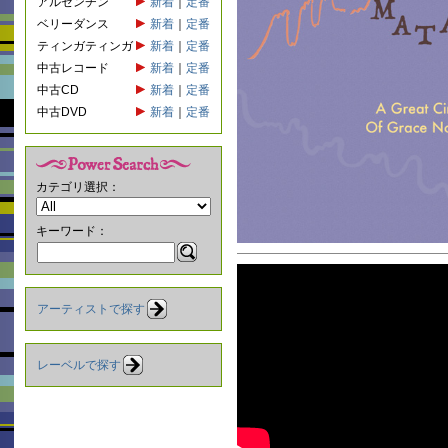
アルゼンチン
新着
｜
定番
ベリーダンス
新着
｜
定番
ティンガティンガ
新着
｜
定番
中古レコード
新着
｜
定番
中古CD
新着
｜
定番
中古DVD
新着
｜
定番
カテゴリ選択：
キーワード：
アーティストで探す
レーベルで探す