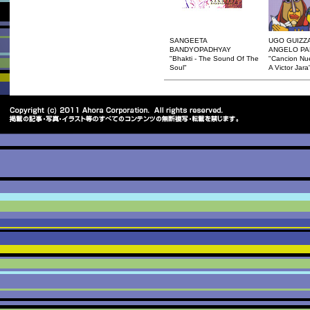
SANGEETA
UGO GUIZZA
BANDYOPADHYAY
ANGELO PA
"Bhakti - The Sound Of The
"Cancion Nu
Soul"
A Victor Jara