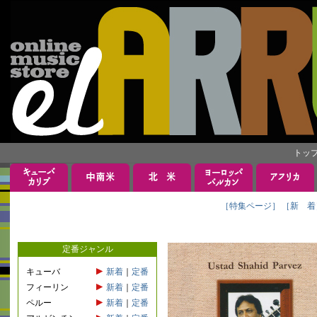
トッ
［特集ページ］
［新 着
定番ジャンル
キューバ
新着
｜
定番
フィーリン
新着
｜
定番
ペルー
新着
｜
定番