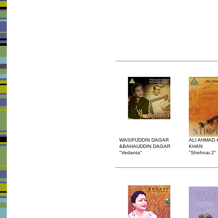
WASIFUDDIN DAGAR
ALI AHMAD 
&BAHAUDDIN DAGAR
KHAN
"Vedanta"
"Shehnai 2"