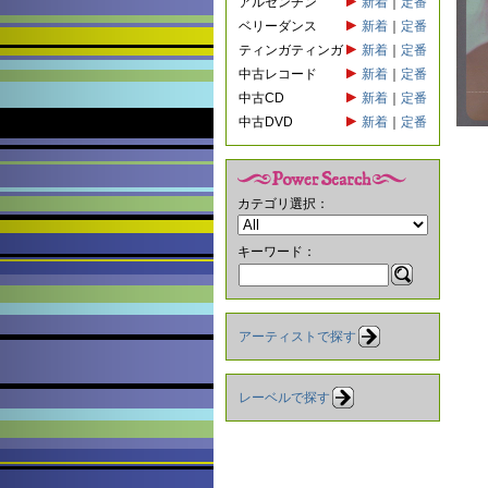
アルゼンチン
新着
｜
定番
ベリーダンス
新着
｜
定番
ティンガティンガ
新着
｜
定番
中古レコード
新着
｜
定番
中古CD
新着
｜
定番
中古DVD
新着
｜
定番
カテゴリ選択：
キーワード：
アーティストで探す
レーベルで探す