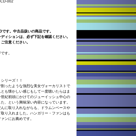
D-002
CDです。中古品扱いの商品です。
ンディションは、必ず下記を確認ください。
。ご注意ください。
好です。
・シリーズ！！
で割ったような強烈な美女ヴォーカリストで
んとも懐かしい感じもして一度聴いたらはま
今世紀初頭にかけてのジューイッシュ中心の
した、という興味深い内容になっています。
だんに取り入れながらも、ドラムンベースや
て取り入れました。ハンガリー・ファンはも
ファンにお薦めです。