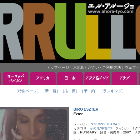
トップページ
｜
お読みください - ご利用方法
｜
ウェブ・
［特集ページ］
［新 着］
［推 薦］
［予 約］
［ランキング］
BIRO ESZTER
Ezter
レーベル：
SZERZOI KIADAS
カテゴリ：
その他
/
中古CD
ジャンル：ミクスチ
国：HUNGARY 録音・発売年：2007 メ