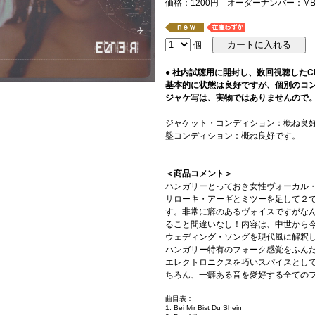
価格：1200円 オーダーナンバー：MBC
個
● 社内試聴用に開封し、数回視聴した
基本的に状態は良好ですが、個別のコ
ジャケ写は、実物ではありませんので
ジャケット・コンディション：概ね良
盤コンディション：概ね良好です。
＜商品コメント＞
ハンガリーとっておき女性ヴォーカル
サローキ・アーギとミツーを足して２
す。非常に癖のあるヴォイスですがな
ること間違いなし！内容は、中世から
ウェディング・ソングを現代風に解釈
ハンガリー特有のフォーク感覚をふん
エレクトロニクスを巧いスパイスとし
ちろん、一癖ある音を愛好する全ての
曲目表：
1. Bei Mir Bist Du Shein