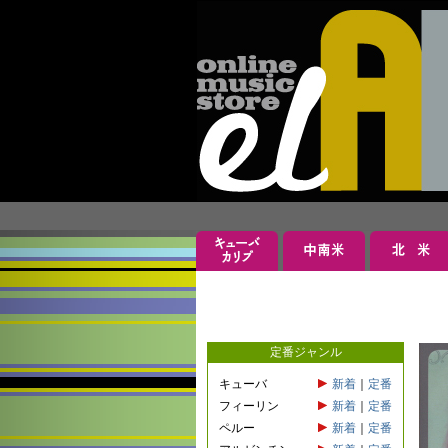
定番ジャンル
キューバ
新着
｜
定番
フィーリン
新着
｜
定番
ペルー
新着
｜
定番