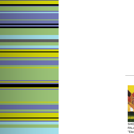
SHO
FAL
"Ele