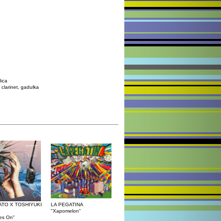
dica
 clarinet, gadulka
ATO X TOSHIYUKI
LA PEGATINA
"Xapomelon"
es On"