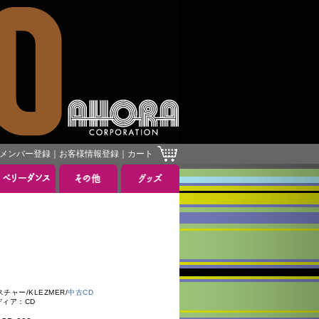
メンバー登録
｜
お客様情報登録
｜
カート
ャー/KLEZMER/
中古CD
ディア：CD