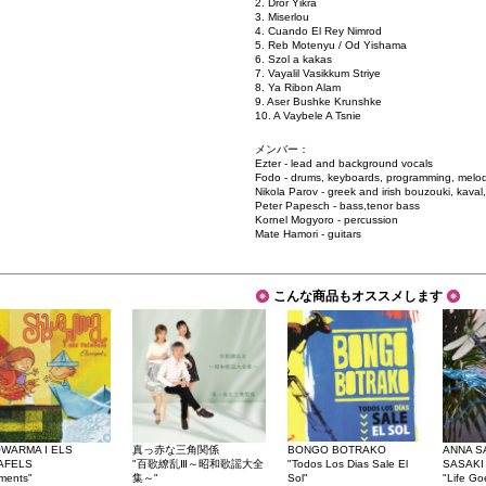
2. Dror Yikra
3. Miserlou
4. Cuando El Rey Nimrod
5. Reb Motenyu / Od Yishama
6. Szol a kakas
7. Vayalil Vasikkum Striye
8. Ya Ribon Alam
9. Aser Bushke Krunshke
10. A Vaybele A Tsnie
メンバー：
Ezter - lead and background vocals
Fodo - drums, keyboards, programming, melo
Nikola Parov - greek and irish bouzouki, kaval,
Peter Papesch - bass,tenor bass
Kornel Mogyoro - percussion
Mate Hamori - guitars
こんな商品もオススメします
WARMA I ELS
真っ赤な三角関係
BONGO BOTRAKO
ANNA S
AFELS
"百歌繚乱Ⅲ～昭和歌謡大全
"Todos Los Dias Sale El
SASAKI
ments"
集～"
Sol"
"Life Go