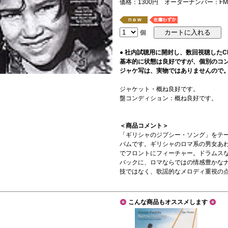
価格：1300円 オーダーナンバー：FM-
個
● 社内試聴用に開封し、数回視聴した
基本的に状態は良好ですが、個別のコ
ジャケ写は、実物ではありませんので
ジャケット・概ね良好です。
盤コンディション：概ね良好です。
＜商品コメント＞
「ギリシャのジプシー・ソング」をテ
バムです。ギリシャのロマ系の男女あ
でフロントにフィーチャー。ドラムス
バックに、ロマならではの情感豊かな
技ではなく、歌謡的なメロディ重視の
こんな商品もオススメします