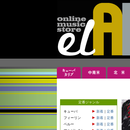
定番ジャンル
キューバ
新着
｜
定番
フィーリン
新着
｜
定番
ペルー
新着
｜
定番