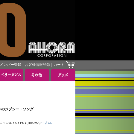
メンバー登録
｜
お客様情報登録
｜
カート
 ギリシャのジプシー・ソング
ャンル：GYPSY(RHOMA)/
中古CD