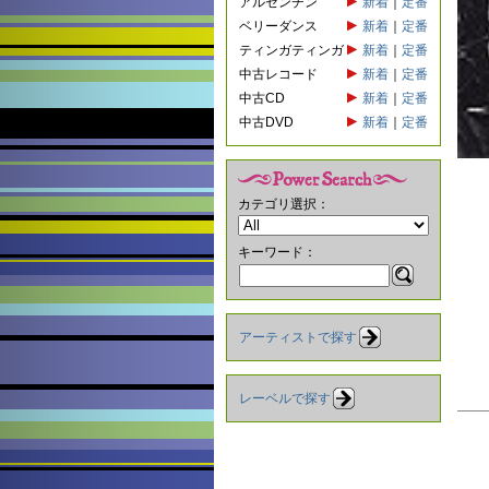
アルゼンチン
新着
｜
定番
ベリーダンス
新着
｜
定番
ティンガティンガ
新着
｜
定番
中古レコード
新着
｜
定番
中古CD
新着
｜
定番
中古DVD
新着
｜
定番
カテゴリ選択：
キーワード：
アーティストで探す
レーベルで探す