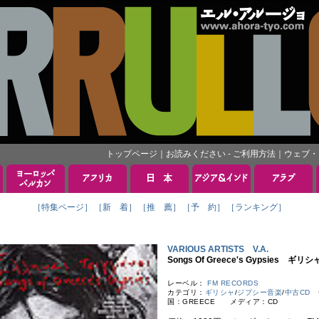
トップページ
｜
お読みください - ご利用方法
｜
ウェブ・
［特集ページ］
［新 着］
［推 薦］
［予 約］
［ランキング］
VARIOUS ARTISTS V.A.
Songs Of Greece's Gypsies
レーベル：
FM RECORDS
カテゴリ：
ギリシャ
/
ジプシー音楽
/
中古CD
ジ
国：GREECE メディア：CD