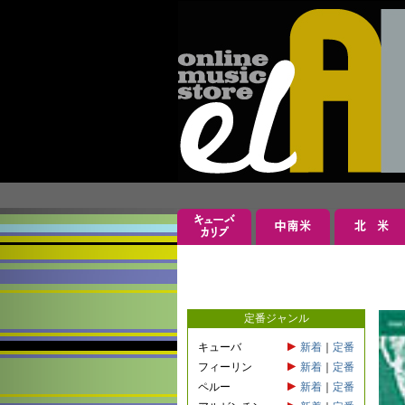
定番ジャンル
キューバ
新着
｜
定番
フィーリン
新着
｜
定番
ペルー
新着
｜
定番