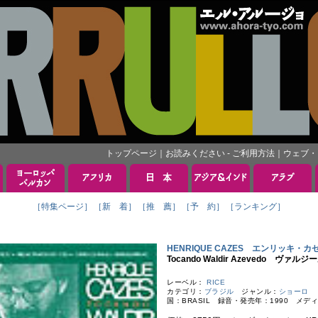
トップページ
｜
お読みください - ご利用方法
｜
ウェブ・
［特集ページ］
［新 着］
［推 薦］
［予 約］
［ランキング］
HENRIQUE CAZES エンリッキ・カ
Tocando Waldir Azevedo ヴ
レーベル：
RICE
カテゴリ：
ブラジル
ジャンル：
ショーロ
国：BRASIL 録音・発売年：1990 メデ