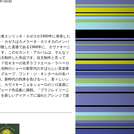
-5030
者エンリッキ・カゼスが1990年に発表した
キ・カゼスはカメラータ・カリオカのメンバ
散した直後である1988年に、カヴァキーニ
ます。このセカンド・アルバムは、そんなソ
主制作した作品です。 自主制作と言って
き７弦ギターの名手ラファエール・ラベーロ
た当時のショーロ新世代のすばらしい音楽家
・グループ、フンド・ジ・キンタールの名パ
加。新時代の到来を告げるべく、若々しいシ
は、カヴァキーニョをショーロのソロ楽器に
ヴェード作品集に挑戦。「ブラジレイリーニ
々を新しいアイディアに溢れたアレンジで楽