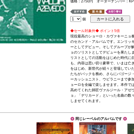
価格：2750円 オーダーナンバー：KPR
個
◆セール対象外◆ ポイント5倍
現役最高のショーロ・カヴァキーニョ奏
のセカンド・アルバムです。 エンリッ
ーとしてデビュー。そしてグループが解
ョのソリストとしてデビューを果たし
リストとしての活動をはじめた時代に自
も、内容は思い切り豪華で、いまは亡
をはじめ、新世代が続々と登場してい
たちがバックを務め、さらにパゴージ
ーカッショニスト、ウビラニーまで参
ョーロを全編で楽しませます。 本作で
高めてくれた師匠ヴァルジール・アゼ
ョ」「デリカード」といった名曲の数
しませてくれます。
同じレーベルのアルバムです