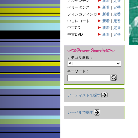
アルゼンチン
新着
｜
定番
ベリーダンス
新着
｜
定番
ティンガティンガ
新着
｜
定番
中古レコード
新着
｜
定番
中古CD
新着
｜
定番
中古DVD
新着
｜
定番
カテゴリ選択：
キーワード：
アーティストで探す
レーベルで探す