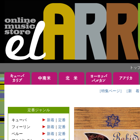
トッ
［特集ページ］
［新 着
定番ジャンル
キューバ
新着
｜
定番
フィーリン
新着
｜
定番
ペルー
新着
｜
定番