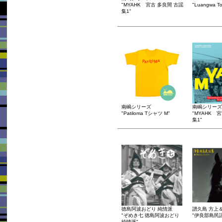
"MYAHK 宮古 多良間 古謡
"Luangwa To
集1"
南嶋シリーズ
南嶋シリーズ
"Patiloma Tシャツ M"
"MYAHK 
集1"
徳島阿波おどり 純情派
譜久島 方上
"ぞめき七 徳島阿波おどり
"伊良部島民
純情派"