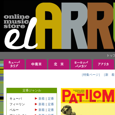
トッ
［特集ページ］
［新 着
定番ジャンル
キューバ
新着
｜
定番
フィーリン
新着
｜
定番
ペルー
新着
｜
定番