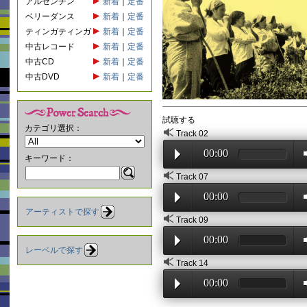
アルゼンチン
新着
｜
定番
ベリーダンス
新着
｜
定番
ティンガティンガ
新着
｜
定番
中古レコード
新着
｜
定番
中古CD
新着
｜
定番
中古DVD
新着
｜
定番
試聴する
カテゴリ選択：
Track 02
00:00
キーワード：
Track 07
00:00
アーティストで探す
Track 09
00:00
レーベルで探す
Track 14
00:00