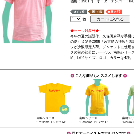
価格：3981円 オーダーナンバー：IKEM
個
◆セール対象外◆
今年の夏の話題作、久保田麻琴が手掛
の夏〉音楽祭2009「宮古島の神歌と
ツが少数限定入荷。ジャケットに使用
クの首の部分にレーベル、南嶋シリーズ
M、Lの2サイズ。ロゴ、カラーは4種。
こんな商品もオススメします
南嶋シリーズ
南嶋シリーズ
南嶋シリ
"Patiloma Tシャツ M"
"Patiloma Tシャツ L"
"Nisum
同じアーティストのアルバムです