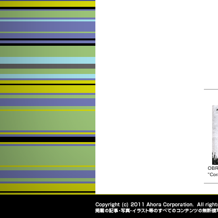
OBR
"Cor