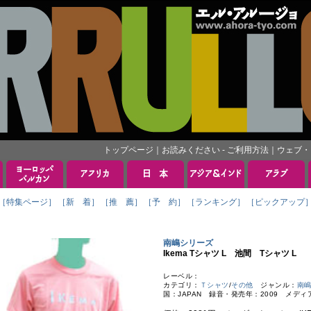
トップページ
｜
お読みください - ご利用方法
｜
ウェブ・
［特集ページ］
［新 着］
［推 薦］
［予 約］
［ランキング］
［ピックアップ
南嶋シリーズ
Ikema Tシャツ L 池間 Tシャツ L
レーベル：
カテゴリ：
Ｔシャツ
/
その他
ジャンル：
南
国：JAPAN 録音・発売年：2009 メディア：