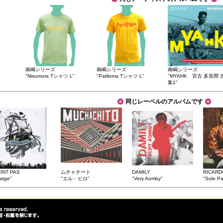
南嶋シリーズ
南嶋シリーズ
南嶋シリーズ
"Nisumura Tシャツ L"
"Patiloma Tシャツ L"
"MYAHK 宮古 多良間 
集1"
同じレーベルのアルバムです
INT PAS
ムチャチート
DAMILY
RICARD
atge"
"エル・ヒロ"
"Very Aomby"
"Solo Pa