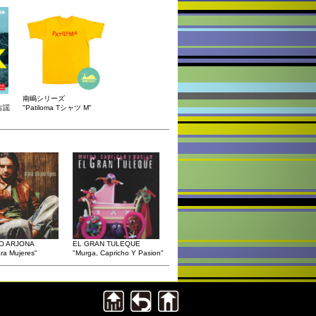
南嶋シリーズ
古謡
"Patiloma Tシャツ M"
O ARJONA
EL GRAN TULEQUE
ra Mujeres"
"Murga, Capricho Y Pasion"