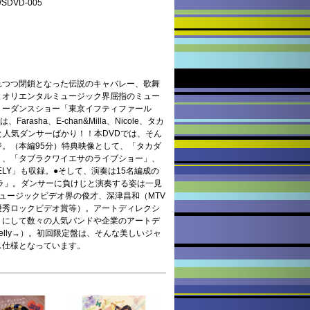
DVD-005
しまれつつ閉鎖となった伝説のキャバレー、歌舞
とオリエンタルミュージック界屈指のミュー
リーダンスショー「東京イフティファール
arasha、E-chan&Milla、Nicole、タカ
leyaと人気ダンサーばかり！！本DVDでは、そん
。（本編95分）特典映像として、「タカダ
」、「タブラクワイエサのライブショー」、
ELY」も収録。 ●そして、演奏は15名編成の
ラ」。ダンサーに負けじと演奏する姿は一見
ミュージックビデオ界の俊才、深津昌和（MTV
S 07最優秀ロックビデオ賞等）。アートディレクシ
トにして数々の人気バンドや企業のアートデ
elly→）。初回限定盤は、そんな美しいジャ
ス仕様となっています。