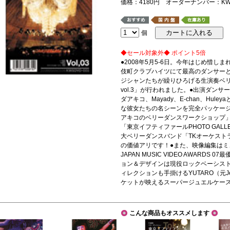
価格：4180円 オーダーナンバー：KWS
個
◆セール対象外◆ ポイント5倍
●2008年5月5-6日。今年はじめ惜
伎町クラブハイツにて最高のダンサー
ジシャンたちが繰りひろげる生演奏ベ
vol.3」が行われました。 ●出演ダンサーは、F
ダアキコ、Mayady、E-chan、Hu
な彼女たちの名シーンを完全パッケージ
アキコのベリーダンスワークショップ
「東京イフティファールPHOTO GALL
大ベリーダンスバンド「TKオーケスト
の価値アリです！ ●また、映像編集は
JAPAN MUSIC VIDEO AWARD
ョン＆デザインは現役ロックベーシス
ィレクションも手掛けるYUTARO（元J
ケットが映えるスーパージュエルケー
こんな商品もオススメします