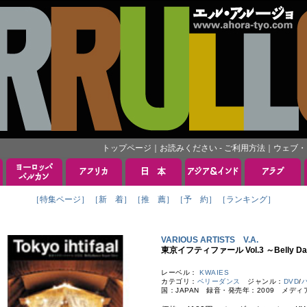
トップページ
｜
お読みください - ご利用方法
｜
ウェブ・
［特集ページ］
［新 着］
［推 薦］
［予 約］
［ランキング］
VARIOUS ARTISTS V.A.
東京イフティファール Vol.3 ～Belly Dan
レーベル：
KWAIES
カテゴリ：
ベリーダンス
ジャンル：
DVD
/
国：JAPAN 録音・発売年：2009 メディア：D