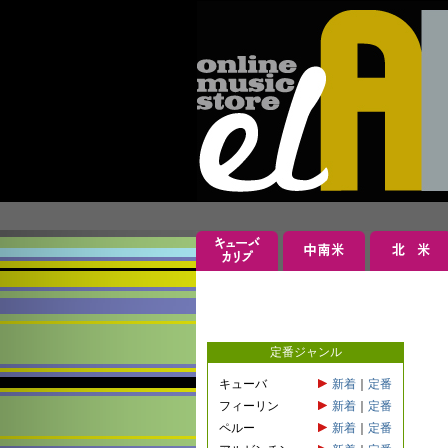
定番ジャンル
キューバ
新着
｜
定番
フィーリン
新着
｜
定番
ペルー
新着
｜
定番