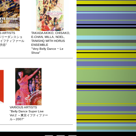
S ARTISTS
TAKADA AKIKO, CHISAKO,
ベリーダンスショ
E-CHAN, MILLA, NOEL,
イフティファール
TANISHQ WITH HORUS
n 渋谷"
ENSEMBLE
"Very Belly Dance ~ Le
Show"
VARIOUS ARTISTS
"Belly Dance Super Live
Vol.2 ～東京イフティファー
ル～2007"