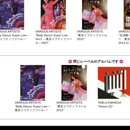
IOUS ARTISTS
VARIOUS ARTISTS
VARIOUS ARTISTS
VARIOU
ly Dance Super Live～
"Belly Dance Super Live
"東京イフティファール
"生演奏
イフティファール～"
Vol.2 ～東京イフティファー
2012"
ー 東京
ル～2007"
2013 I
同じレーベルのアルバムです
VARIOUS ARTISTS
VARIOUS ARTISTS
TABLA KWAIESA
"Belly Dance Super Live～
"東京イフティファール
"Itneen (2)"
東京イフティファール～"
2012"