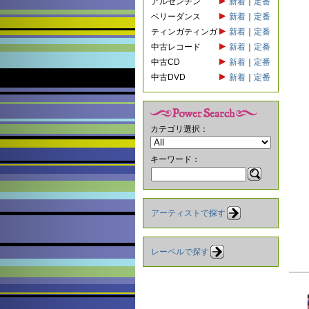
アルゼンチン
新着
｜
定番
ベリーダンス
新着
｜
定番
ティンガティンガ
新着
｜
定番
中古レコード
新着
｜
定番
中古CD
新着
｜
定番
中古DVD
新着
｜
定番
カテゴリ選択：
キーワード：
アーティストで探す
レーベルで探す