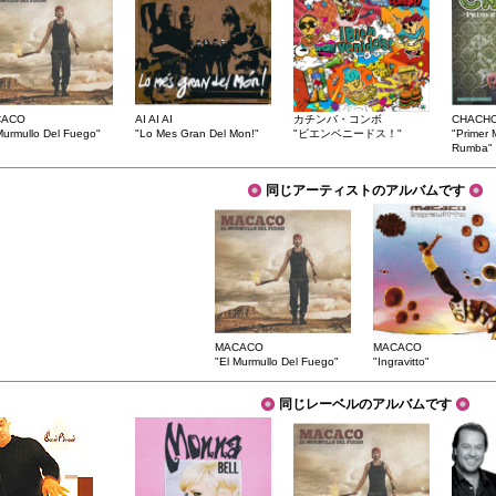
CACO
AI AI AI
カチンバ・コンボ
CHACH
Murmullo Del Fuego"
"Lo Mes Gran Del Mon!"
"ビエンベニードス！"
"Primer 
Rumba"
同じアーティストのアルバムです
MACACO
MACACO
"El Murmullo Del Fuego"
"Ingravitto"
同じレーベルのアルバムです