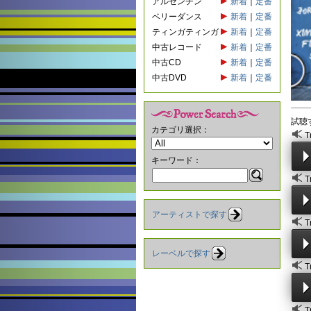
アルゼンチン
新着
｜
定番
ベリーダンス
新着
｜
定番
ティンガティンガ
新着
｜
定番
中古レコード
新着
｜
定番
中古CD
新着
｜
定番
中古DVD
新着
｜
定番
試聴
カテゴリ選択：
T
キーワード：
T
アーティストで探す
T
レーベルで探す
T
T