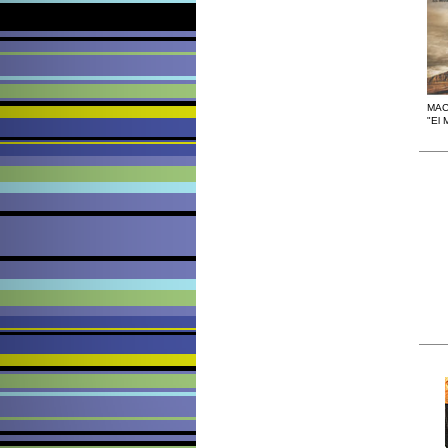
MA
"El 