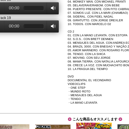
04. MONKEY MAN. CON MICHAEL FRANTI
05. DELAVERAVERABOM. CON BEBE
00:00
06. PUERTO PRESENTE. CON FITO CABRA
07. SOMOS LUZ. CON LA MARI (CHAMBAO)
08. SIDERAL. CON FIDEL NADAL
rack 19
09. GIRATUTTO. CON JORGE DREXLER
10. TODOS. CON MARCELO D2
00:00
CD 2
01. CON LA MANO LEVANTA. CON ESTOPA
02. S.O.S.. CON BRETT DENNEN
03. MENSAJES DEL AGUA. CON ANDREA E
04. BRAZIL 3000. CON BNEGAO Y NAÇÃO 
05. AMOR MARINERO. CON ROSARIO FLO
06. TENGO. CON LA SHICA
07. MOVING. CON SEU JORGE
08. MAMA TIERRA. CON NATALIA LAFOURC
09. CRECE LA VOZ. CON MUCHACHITO BO
10. LA FRAGUA DEL TIEMPO
DVD
DOCUMENTAL EL VECINDARIO
VIDEOCLIPS
・ONE STEP
・MUNDO ROTO
・MENSAJES DEL AGUA
・TENGO
・LA MANO LEVANTA
こんな商品もオススメします