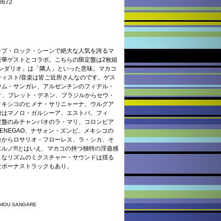
672
ップ・ロック・シーンで絶大な人気を誇るマ
豪華ゲストとコラボ。こちらの限定盤は2枚組
「ベシンダリオ」は「隣人」といった意味。マカコ
ィスト/音楽は皆ご近所さんなのです。ゲス
ウム・サンガレ、アルゼンチンのフィデル・
ィ、ブレット・デネン、ブラジルからセウ・
メキシコのヒメナ・サリニャーナ、ウルグア
勢はマノロ・ガルシーア、エストパ、フィ
定盤のみチャンバオのラ・マリ、コロンビア
ENEGAO、ナサォン・ズンビ、メキシコの
コからロサリオ・フローレス、ラ・シカ、そ
ルノ!!!とはいえ、マカコの持つ独特の浮遊感
トなリズムのミクスチャー・サウンドは揺る
なボーナストラックもあり。
OMOU SANGARE