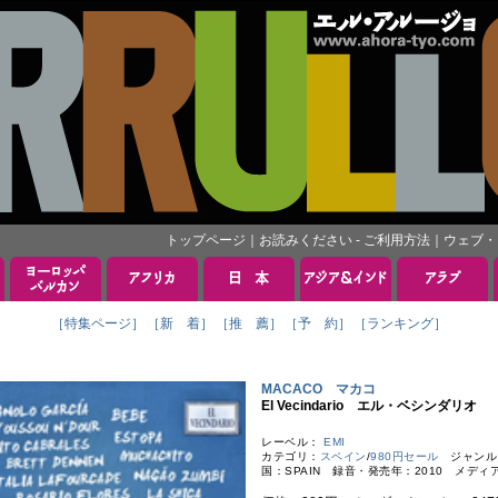
トップページ
｜
お読みください - ご利用方法
｜
ウェブ・
［特集ページ］
［新 着］
［推 薦］
［予 約］
［ランキング］
MACACO マカコ
El Vecindario エル・ベシンダリオ
レーベル：
EMI
カテゴリ：
スペイン
/
980円セール
ジャンル
国：SPAIN 録音・発売年：2010 メディア：2C