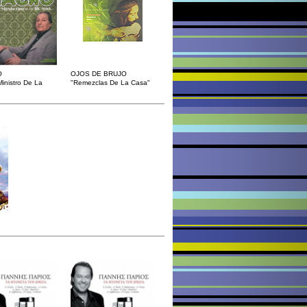
O
OJOS DE BRUJO
Ministro De La
"Remezclas De La Casa"