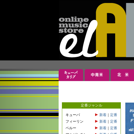
定番ジャンル
キューバ
新着
｜
定番
フィーリン
新着
｜
定番
ペルー
新着
｜
定番