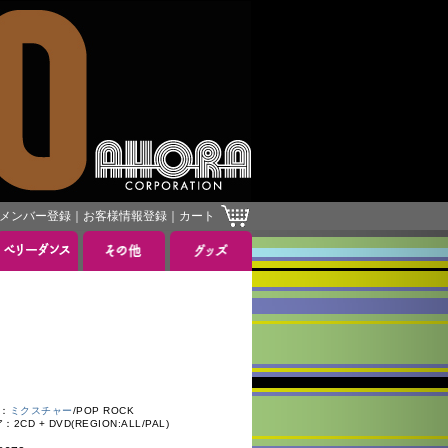
メンバー登録
｜
お客様情報登録
｜
カート
：
ミクスチャー
/POP ROCK
D + DVD(REGION:ALL/PAL)