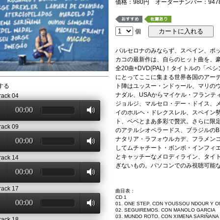
価格：980円 オーダーナンバー：9478
個
バルセロナのみならず、スペイン、ポ
カコの最新作は、自らのヒット曲を、
全20曲+DVD(PAL)！タイトルの
にとってここに集まる世界各国のアーテ
する
ト陣はユッスー・ンドゥール、マリの
ナダル、USAからマイケル・フランテ
rack 04
ジョルジ、マルセロ・デー・ドイス、
00:00
イのホルヘ・ドレクスレル、スペイン
ト、ベベとまあ多彩で贅沢。さらに限
rack 09
のアテルシオペラードス、ブラジルのB
ナタリア・ラフォウルカデ、フラメン
00:00
してムチャチート・ボンボ・インフィエ
とキャッチーなメロディライン、タイ
rack 14
ぎないもの。パソコンでのみ視聴可能
00:00
rack 17
曲目表：
CD 1
00:00
01. ONE STEP. CON YOUSSOU NDOUR Y 
02. SEGUIREMOS. CON MANOLO GARCIA
03. MUNDO ROTO. CON XIMENA SARIÑANA
rack 18