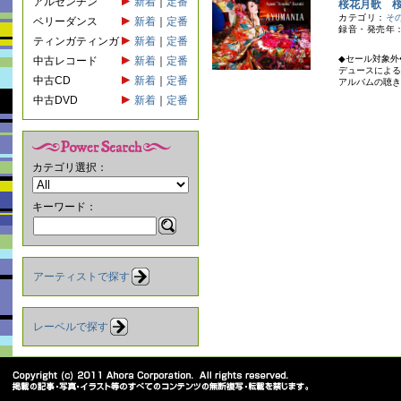
アルゼンチン
新着
｜
定番
桜花月歌 
カテゴリ：
そ
ベリーダンス
新着
｜
定番
録音・発売年：
ティンガティンガ
新着
｜
定番
◆セール対象外
中古レコード
新着
｜
定番
デュースによる
中古CD
新着
｜
定番
アルバムの聴き
中古DVD
新着
｜
定番
カテゴリ選択：
キーワード：
アーティストで探す
レーベルで探す