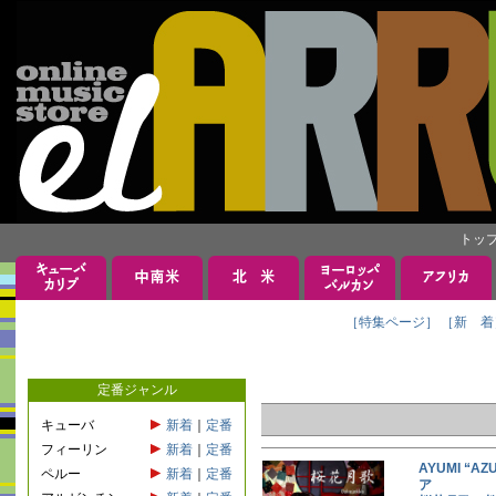
トッ
［特集ページ］
［新 着
定番ジャンル
キューバ
新着
｜
定番
フィーリン
新着
｜
定番
AYUMI “A
ペルー
新着
｜
定番
ア