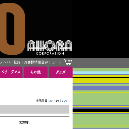
メンバー登録
｜
お客様情報登録
｜
カート
表示件数│
30
｜
50
｜
100
│
3200円