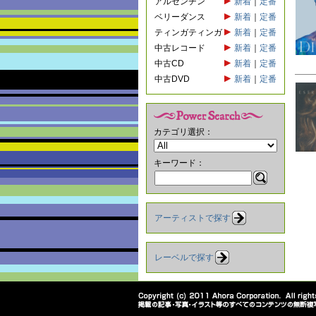
アルゼンチン
新着
｜
定番
ベリーダンス
新着
｜
定番
ティンガティンガ
新着
｜
定番
中古レコード
新着
｜
定番
中古CD
新着
｜
定番
中古DVD
新着
｜
定番
カテゴリ選択：
キーワード：
アーティストで探す
レーベルで探す