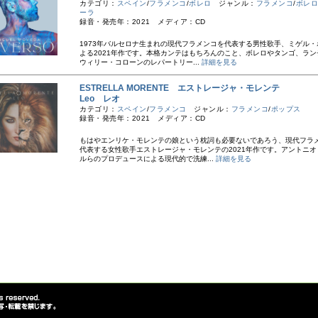
カテゴリ：
スペイン
/
フラメンコ
/
ボレロ
ジャンル：
フラメンコ
/
ボレロ
ーラ
録音・発売年：2021 メディア：CD
1973年バルセロナ生まれの現代フラメンコを代表する男性歌手、ミゲル・
よる2021年作です。本格カンテはもちろんのこと、ボレロやタンゴ、ラン
ウィリー・コローンのレパートリー...
詳細を見る
ESTRELLA MORENTE エストレージャ・モレンテ
Leo レオ
カテゴリ：
スペイン
/
フラメンコ
ジャンル：
フラメンコ
/
ポップス
録音・発売年：2021 メディア：CD
もはやエンリケ・モレンテの娘という枕詞も必要ないであろう、現代フラ
代表する女性歌手エストレージャ・モレンテの2021年作です。アントニオ
ルらのプロデュースによる現代的で洗練...
詳細を見る