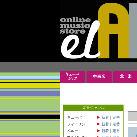
定番ジャンル
キューバ
新着
｜
定番
フィーリン
新着
｜
定番
ペルー
新着
｜
定番