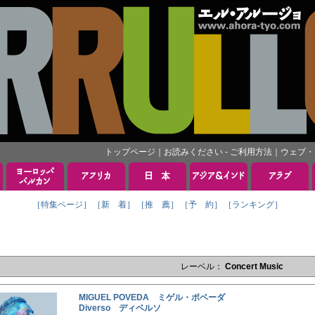
トップページ
｜
お読みください - ご利用方法
｜
ウェブ・
［特集ページ］
［新 着］
［推 薦］
［予 約］
［ランキング］
レーベル：
Concert Music
MIGUEL POVEDA ミゲル・ポベーダ
Diverso ディベルソ