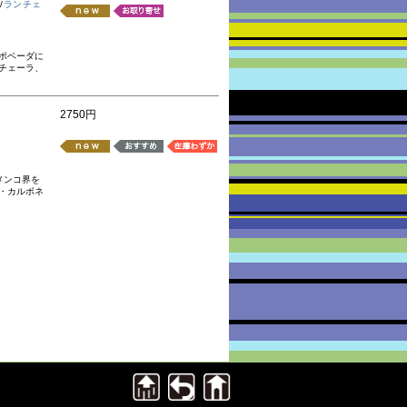
/
ランチェ
ポベーダに
チェーラ、
2750円
メンコ界を
・カルボネ