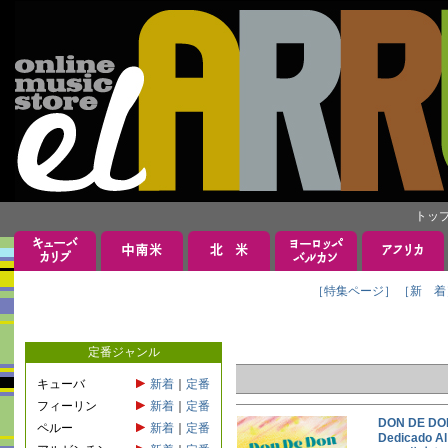
トッ
［特集ページ］
［新 着
定番ジャンル
キューバ
新着
｜
定番
フィーリン
新着
｜
定番
DON DE 
ペルー
新着
｜
定番
Dedicad