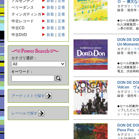
アルゼンチン
新着
｜
定番
ロ ～ 偉大
カテゴリ：
ラ
ベリーダンス
新着
｜
定番
録音・発売年：
ティンガティンガ
新着
｜
定番
◆セール対象外
中古レコード
新着
｜
定番
れた演奏集団＜
中古CD
新着
｜
定番
ン界の巨匠、故
中古DVD
新着
｜
定番
DON DE 
Un Momen
カテゴリ：
ラ
録音・発売年：
カテゴリ選択：
◆セール対象外
れた演奏集団＜
キーワード：
竜太、渋谷和利
DON DE 
Volcan 
カテゴリ：
ラ
アーティストで探す
録音・発売年：
◆セール対象外
ップしたどんで
レーベルで探す
ン・ミュージシ
DON DE 
Pasa Pas
カテゴリ：
ラ
ズ
/LOUNGE