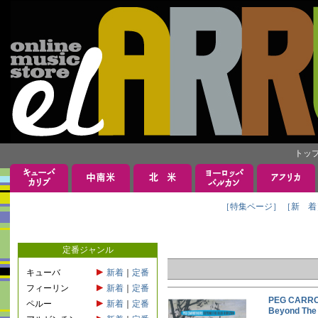
トッ
［特集ページ］
［新 着
定番ジャンル
キューバ
新着
｜
定番
フィーリン
新着
｜
定番
PEG CAR
ペルー
新着
｜
定番
Beyond T