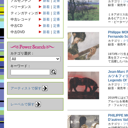
アルゼンチン
新着
｜
定番
カテゴリ：
ジ
録音・発売年：
ベリーダンス
新着
｜
定番
ティンガティンガ
新着
｜
定番
ミネアポリス出
あるピアニスト
中古レコード
新着
｜
定番
ー・ピーターソ
中古CD
新着
｜
定番
中古DVD
新着
｜
定番
Philipp
Fernand
カテゴリ：
ク
録音・発売年：
カテゴリ選択：
1973年パリ
系を主フィール
て活躍したバル
キーワード：
Jean-Mar
ルツ＆フィ
Legends 
カテゴリ：
フ
アーティストで探す
録音・発売年：
2016年には
アルバムを発表
レーベルで探す
ク・フォルツと
PHILIPP
D'autres V
カテゴリ：
フ
ー/IMPROVIS