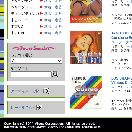
アルゼンチン
新着
｜
定番
カテゴリ：
ペ
録音・発売年：
ベリーダンス
新着
｜
定番
ティンガティンガ
新着
｜
定番
ペルーのコンポ
て国民的な人気
中古レコード
新着
｜
定番
ナイスなエロ・
中古CD
新着
｜
定番
中古DVD
新着
｜
定番
TANIA L
Concierto
ス・デ・タ
カテゴリ：
ペ
録音・発売年：
カテゴリ選択：
ペルー出身で、
手、タニア・リ
キーワード：
です（リイシュー
LOS SHA
Vientos 
カテゴリ：
ペ
アーティストで探す
メディア：CD
◆セール対象外
ヌエバ・クレマ
レーベルで探す
耐えながらも出