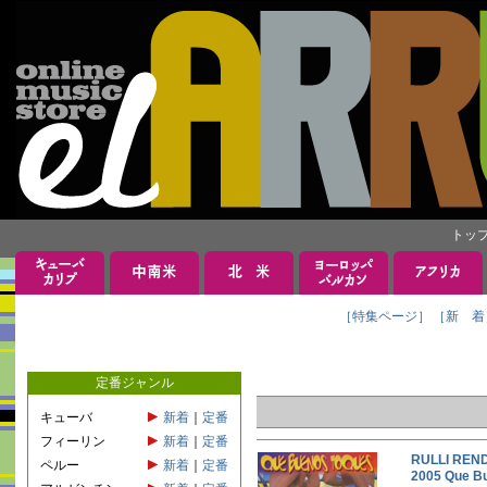
トッ
［特集ページ］
［新 着
定番ジャンル
キューバ
新着
｜
定番
フィーリン
新着
｜
定番
RULLI R
ペルー
新着
｜
定番
2005 Que 