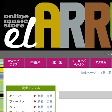
トッ
［特集ページ］
［新 着
定番ジャンル
キューバ
新着
｜
定番
フィーリン
新着
｜
定番
ペルー
新着
｜
定番