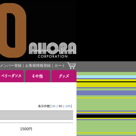
メンバー登録
｜
お客様情報登録
｜
カート
表示件数│
30
｜
50
｜
100
│
1500円