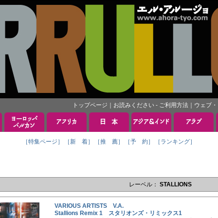
トップページ
｜
お読みください - ご利用方法
｜
ウェブ・
［特集ページ］
［新 着］
［推 薦］
［予 約］
［ランキング］
レーベル：
STALLIONS
VARIOUS ARTISTS V.A.
Stallions Remix 1 スタリオンズ・リミックス1