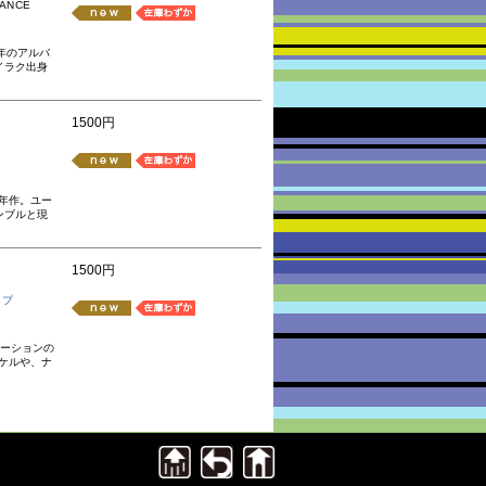
NCE
2年のアルバ
イラク出身
1500円
年作。ユー
ンブルと現
1500円
ップ
レーションの
ケルや、ナ