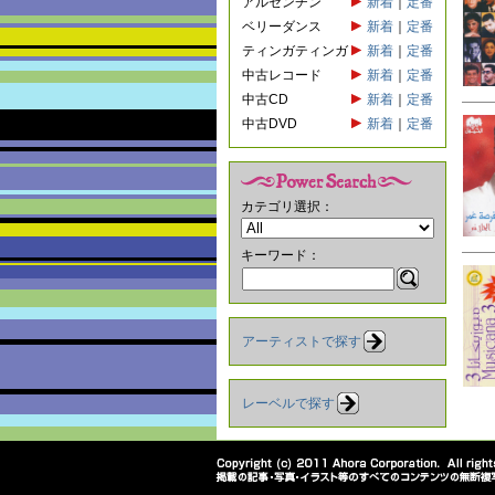
アルゼンチン
新着
｜
定番
ベリーダンス
新着
｜
定番
ティンガティンガ
新着
｜
定番
中古レコード
新着
｜
定番
中古CD
新着
｜
定番
中古DVD
新着
｜
定番
カテゴリ選択：
キーワード：
アーティストで探す
レーベルで探す