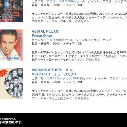
カテゴリ：
アラブ、中東
/
1500円セール
ジャンル：アラブ・ポップ/DA
録音・発売年：2002 メディア：CD
サウジアラビアのレコード会社STALLIONSの音源をDJミックスした200
ム。レバノン生まれのパレスチナ人人気シンガー＝ファデル・シャケル、
の大スター＝カジム・アル・サ...
詳細を見る
ASSI AL HILLANI
Forsat Omur
カテゴリ：
中東
/
1500円セール
ジャンル：アラブ・ポップ
録音・発売年：2003 メディア：CD
数多くのアルバムをリリースしているレバノンの人気男性歌手による2003
ロビートなノリでスタートしますが、ダラブッカやナーイを設えたアンサ
代的ビートを効かせたアラビック・ダン...
詳細を見る
VARIOUS ARTISTS V. A.
Musicana 3 ミュージカナ3
カテゴリ：
中東
/
ベリーダンス
/
1500円セール
ジャンル：
アラブ・ポ
録音・発売年：2003 メディア：CD
サウジアラビアのレコード会社STALLIONSの音源によるヒット・コンピ
2003年盤。レバノン生まれのパレスチナ人人気シンガー、ファデル・シャ
ワル・エル・ズガビと並ぶレバ...
詳細を見る