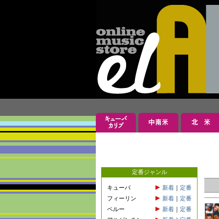
定番ジャンル
キューバ
新着
｜
定番
フィーリン
新着
｜
定番
ペルー
新着
｜
定番