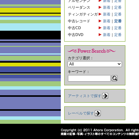
アルゼンチン
新着
｜
定番
ベリーダンス
新着
｜
定番
ティンガティンガ
新着
｜
定番
中古レコード
新着
｜
定番
中古CD
新着
｜
定番
中古DVD
新着
｜
定番
カテゴリ選択：
キーワード：
アーティストで探す
レーベルで探す