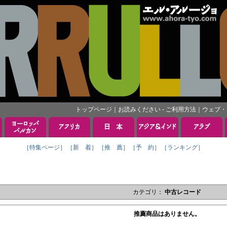
トップページ
｜
お読みください - ご利用方法
｜
ウェブ・
［特集ページ］
［新 着］
［推 薦］
［予 約］
［ランキング］
カテゴリ：
中古レコード
推薦商品はありません。