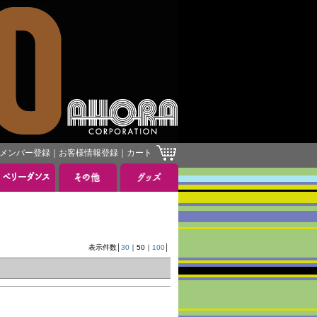
メンバー登録
｜
お客様情報登録
｜
カート
表示件数│
30
｜
50
｜
100
│