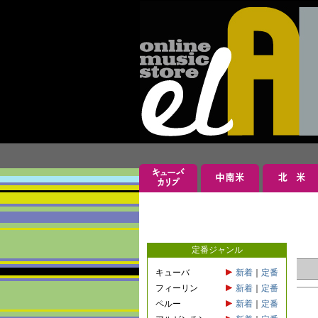
定番ジャンル
キューバ
新着
｜
定番
フィーリン
新着
｜
定番
ペルー
新着
｜
定番