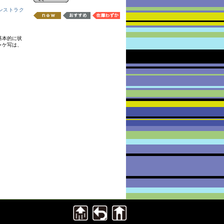
ンストラク
基本的に状
ャケ写は、