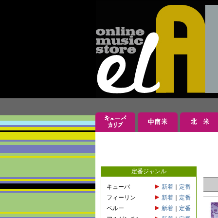
定番ジャンル
キューバ
新着
｜
定番
フィーリン
新着
｜
定番
ペルー
新着
｜
定番