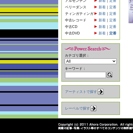
アルゼンチン
新着
｜
定番
ベリーダンス
新着
｜
定番
ティンガティンガ
新着
｜
定番
中古レコード
新着
｜
定番
中古CD
新着
｜
定番
中古DVD
新着
｜
定番
カテゴリ選択：
キーワード：
アーティストで探す
レーベルで探す