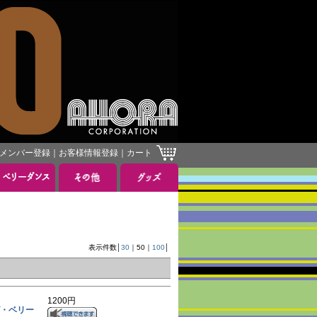
メンバー登録
｜
お客様情報登録
｜
カート
表示件数│
30
｜
50
｜
100
│
1200円
ング・ベリー