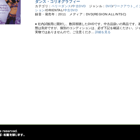
ダンス・コリオグラフィー
カテゴリ：
ベリーダンス
/
中古DVD
ジャンル：
DVD
/
ワークアウト_イ
ション
/ORIENTAL/
中古DVD
録音・発売年：2011 メディア：DVD(REGION:ALL/NTSC)
● 社内試観用に開封し、数回視聴したDVDです。中古品扱いの商品です。
態は良好ですが、個別のコンディションは、必ず下記を確認ください。ジ
実物ではありませんので。ご注意くださ...
詳細を見る