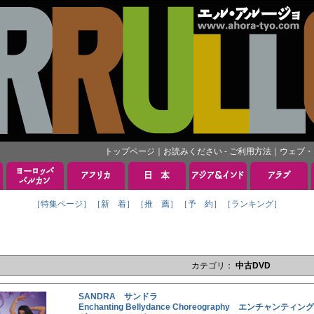
トップページ
｜
お読みください - ご利用方法
｜
ウェブ・
［特集ページ］
［新 着］
［推 薦］
［予 約］
［ランキング］
カテゴリ：
中古DVD
SANDRA サンドラ
Enchanting Bellydance Choreography エンチャンティ