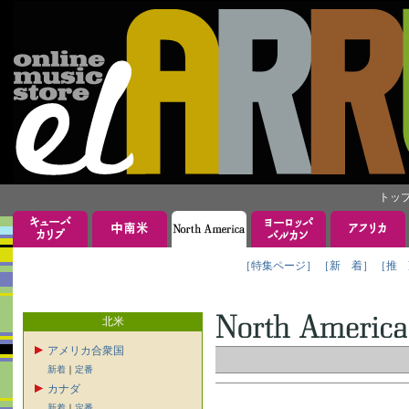
トッ
［特集ページ］
［新 着］
［推 
北米
アメリカ合衆国
新着
｜
定番
カナダ
新着
｜
定番