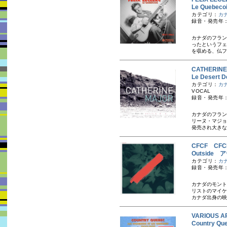
Le Quebec
カテゴリ：
カ
録音・発売年：1
カナダのフラン
ったというフェリ
を収める、仏フレ
CATHERI
Le Desert
カテゴリ：
カ
VOCAL
録音・発売年：
カナダのフラン
リーヌ・マジョ
発売され大きな
CFCF CFC
Outside
カテゴリ：
カ
録音・発売年：
カナダのモント
リストのマイケ
カナダ出身の映
VARIOUS AR
Country Qu