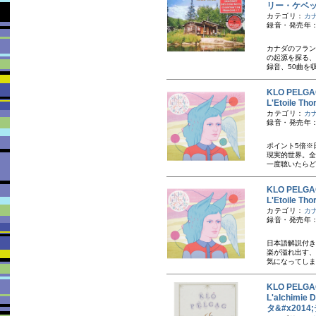
リー・ケベ
カテゴリ：
カ
録音・発売年：1
カナダのフラン
の起源を探る、
録音、50曲を収
KLO PEL
L'Etoile 
カテゴリ：
カ
録音・発売年：
ポイント5倍※
現実的世界。全
一度聴いたらど
KLO PEL
L'Etoile T
カテゴリ：
カ
録音・発売年：
日本語解説付き
楽が溢れ出す、
気になってしま
KLO PEL
L'alchimi
タ&#x20