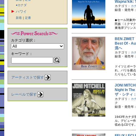
Wapna'ki
●カナダ
カテゴリ：
カ
録音・発売年：
ハワイ
新着
｜
定番
◆セール対象外
民族〈ミクマク
東海岸プリンス
BEN ZIM
カテゴリ選択：
Best Of 
流へ
カテゴリ：
カ
キーワード：
録音・発売年：1
ドイツとポーラ
れ、パリを拠点
たりもしている
アーティストで探す
JONI MI
Night In T
レーベルで探す
ザ・シティ：
カテゴリ：
カ
ク
録音・発売年：
1943年カナ
ル。デビュー作
収めるCDです
FELIX L