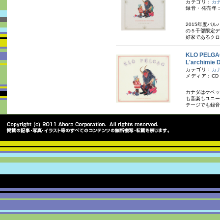
カテゴリ：
カ
録音・発売年：
2015年度バ
の５千部限定デ
好家であるクロ
KLO PEL
L'archimie
カテゴリ：
カ
メディア：CD
カナダはケベッ
も音楽もユニー
テージでも録音