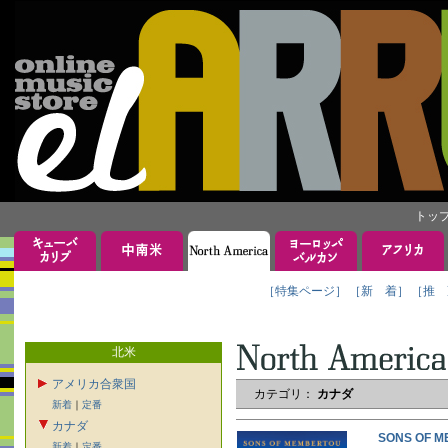
トッ
［特集ページ］
［新 着］
［推 
北米
アメリカ合衆国
カテゴリ：
カナダ
新着
｜
定番
カナダ
SONS OF
新着
｜
定番