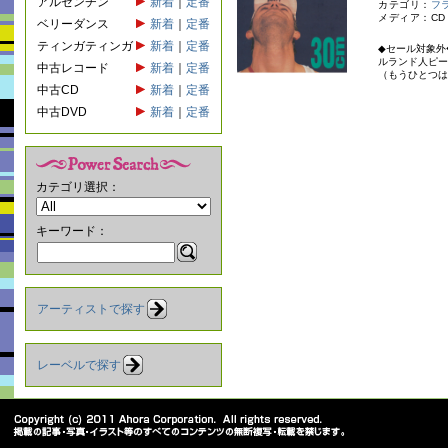
アルゼンチン
新着
｜
定番
カテゴリ：
フ
メディア：CD
ベリーダンス
新着
｜
定番
ティンガティンガ
新着
｜
定番
◆セール対象外
ルランド人ピータ
中古レコード
新着
｜
定番
（もうひとつはあ
中古CD
新着
｜
定番
中古DVD
新着
｜
定番
カテゴリ選択：
キーワード：
アーティストで探す
レーベルで探す