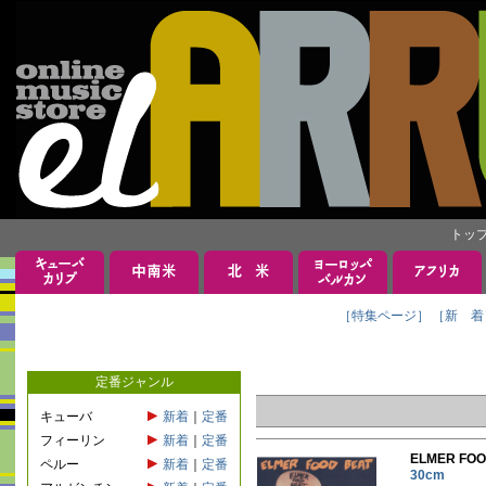
トッ
［特集ページ］
［新 着
定番ジャンル
キューバ
新着
｜
定番
フィーリン
新着
｜
定番
ELMER FO
ペルー
新着
｜
定番
30cm