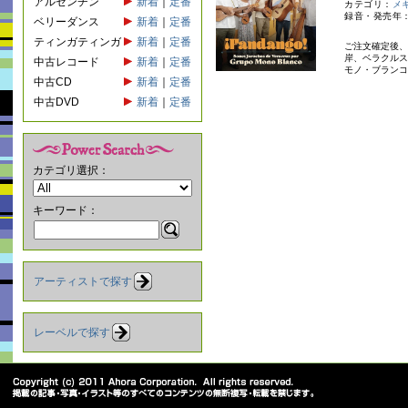
アルゼンチン
新着
｜
定番
カテゴリ：
メ
録音・発売年：
ベリーダンス
新着
｜
定番
ティンガティンガ
新着
｜
定番
ご注文確定後、
岸、ベラクルス
中古レコード
新着
｜
定番
モノ・ブランコ
中古CD
新着
｜
定番
中古DVD
新着
｜
定番
カテゴリ選択：
キーワード：
アーティストで探す
レーベルで探す