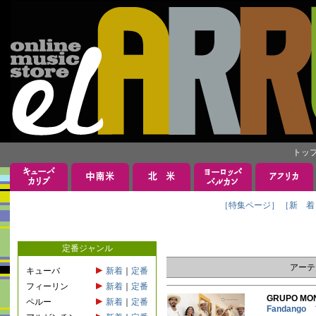
トッ
［特集ページ］
［新 着
定番ジャンル
アーテ
キューバ
新着
｜
定番
フィーリン
新着
｜
定番
GRUPO M
ペルー
新着
｜
定番
Fandang