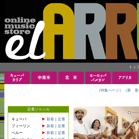
トッ
［特集ページ］
［新 着
定番ジャンル
キューバ
新着
｜
定番
フィーリン
新着
｜
定番
ペルー
新着
｜
定番