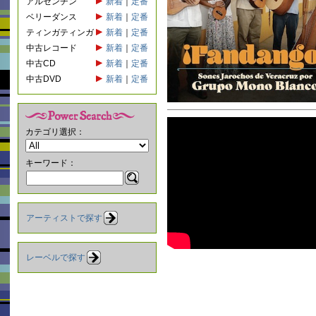
アルゼンチン
新着
｜
定番
ベリーダンス
新着
｜
定番
ティンガティンガ
新着
｜
定番
中古レコード
新着
｜
定番
中古CD
新着
｜
定番
中古DVD
新着
｜
定番
カテゴリ選択：
キーワード：
アーティストで探す
レーベルで探す