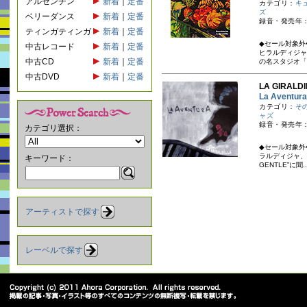
アルゼンチン
新着
｜
定番
カテゴリ：
キ
ズ
ベリーダンス
新着
｜
定番
録音・発売年：
ティンガティンガ
新着
｜
定番
◆セール対象外
中古レコード
新着
｜
定番
ヒラルディジャ
中古CD
新着
｜
定番
の名スタジオ「E
中古DVD
新着
｜
定番
LA GIRA
La Aven
カテゴリ：
そ
ャズ
録音・発売年：2
カテゴリ選択：
◆セール対象外
ラルディジャ、待
キーワード：
GENTLE”に聞..
アーティストで探す
レーベルで探す