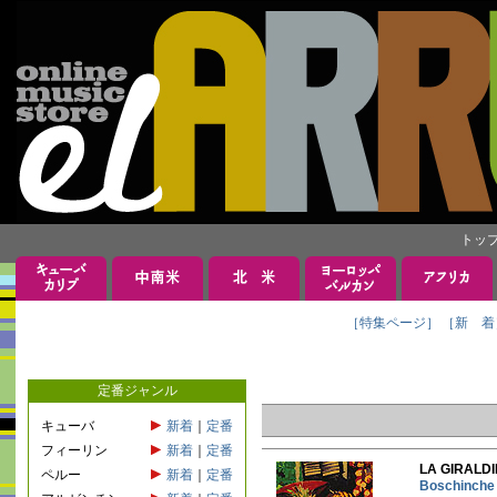
トッ
［特集ページ］
［新 着
定番ジャンル
キューバ
新着
｜
定番
フィーリン
新着
｜
定番
LA GIRA
ペルー
新着
｜
定番
Boschin