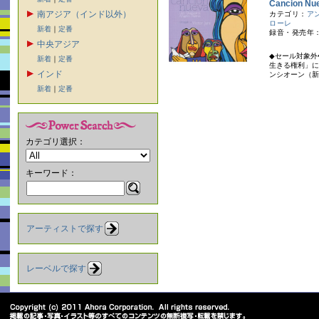
Cancion Nu
南アジア（インド以外）
カテゴリ：
ア
ローレ
新着
｜
定番
録音・発売年：
中央アジア
◆セール対象外
新着
｜
定番
生きる権利」に
インド
ンシオーン（新
新着
｜
定番
カテゴリ選択：
キーワード：
アーティストで探す
レーベルで探す