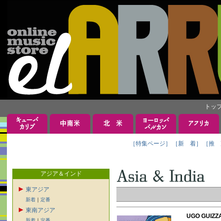
トッ
［特集ページ］
［新 着］
［推 
アジア＆インド
東アジア
新着
｜
定番
東南アジア
UGO GUIZ
新着
｜
定番