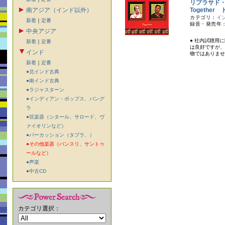
リプラサド
南アジア（インド以外）
Together
カテゴリ：
イ
新着
｜
定番
録音・発売年：
中央アジア
● 社内試聴用
新着
｜
定番
は良好ですが、
インド
物ではありませ
新着
｜
定番
●北インド古典
●南インド古典
●ラジャスターン
●インディアン・ポップス、バング
ラ
●弦楽器（シタール、サロード、ヴ
ァイオリンなど）
●パーカッション（タブラ、）
●その他楽器（バンスリ、サントゥ
ールなど）
●声楽
●中古CD
カテゴリ選択：