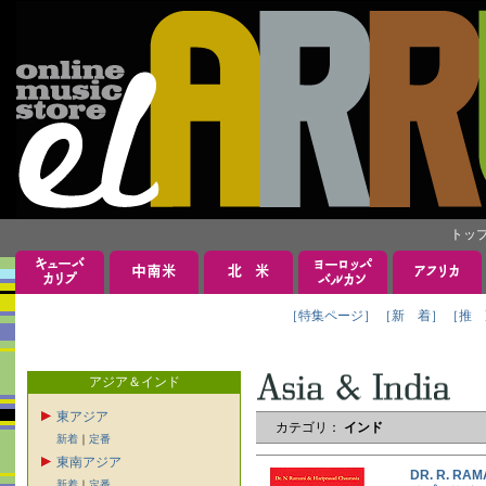
トッ
［特集ページ］
［新 着］
［推 
アジア＆インド
東アジア
カテゴリ：
インド
新着
｜
定番
東南アジア
DR. R. RA
新着
｜
定番