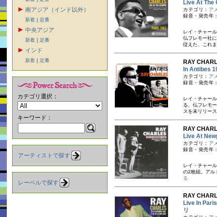
Live At T
南アジア（インド以外）
カテゴリ：
ア
録音・発売年：
新着
｜
定番
中央アジア
レイ・チャール
仏フレモー社に
新着
｜
定番
従えた、これま
インド
新着
｜
定番
RAY CHA
In Antib
カテゴリ：
ア
録音・発売年：
カテゴリ選択：
レイ・チャール
る、仏フレモー
スを未リリース
キーワード：
RAY CHA
Live At 
カテゴリ：
ア
録音・発売年：1
アーティストで探す
レイ・チャール
の2枚組。アル
る
レーベルで探す
RAY CHA
Live In Pa
リ