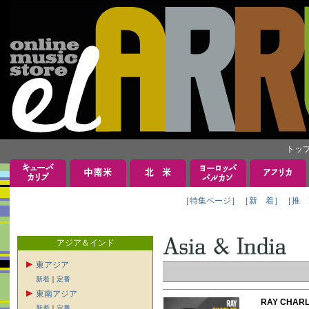
トッ
［特集ページ］
［新 着］
［推 
アジア＆インド
東アジア
新着
｜
定番
東南アジア
RAY CHA
新着
｜
定番