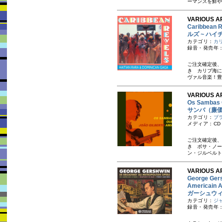
ーマンスを鮮や
VARIOUS A
Caribbean
ルズ ~ ハ
カテゴリ：
カ
録音・発売年：
ご注文確定後、
き カリブ海に
ヴァル音楽！豊
VARIOUS A
Os Samba
サンバ（廉
カテゴリ：
ブ
メディア：CD
ご注文確定後、
き ボサ・ノー
ン・ジルベルト（1
VARIOUS AR
George Gers
Americain 
ガーシュウ
カテゴリ：
ジ
録音・発売年：