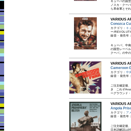
キューバの国営
ノスカ・クーバ
ら革命軍とそれ
VARIOUS AR
Conozca 
カテゴリ：
キ
ー/REVOLUT
録音・発売年：20
キューバ、中南
の国営レーベル
クーバ」の中の
VARIOUS A
Cameroo
カテゴリ：
中
録音・発売年：
ご注文確定後、
き これぞAna
ーグラウンド・フ
VARIOUS A
Angola P
カテゴリ：
ア
録音・発売年：
ご注文確定後、
日本語解説は封