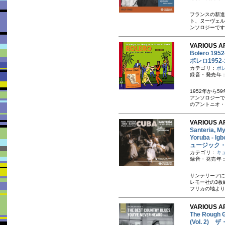
フランスの新進
ト、ヌーヴェル
ンソロジーです
VARIOUS AR
Bolero 195
ボレロ1952-
カテゴリ：
ボ
録音・発売年：1
1952年から
アンソロジーで
のアントニオ・
VARIOUS AR
Santeria, M
Yoruba - 
ュージック・フ
カテゴリ：
キ
録音・発売年：1
サンテリーアに
レモー社の3枚
フリカの地より
VARIOUS A
The Rough G
(Vol. 