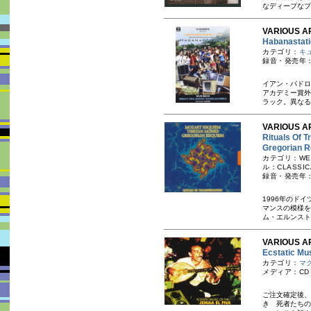
なディープなプ
VARIOUS AR
Habanas
カテゴリ：
キ
録音・発売年：
イアン・パドロ
アカデミー賞外
ラック。異なる
VARIOUS AR
Rituals Of T
Gregori
カテゴリ：WES
ル：CLASSIC
録音・発売年：
1996年のド
マンスの模様を
ム・エルンスト
VARIOUS A
Ecstatic
カテゴリ：
マ
メディア：CD
ご注文確定後、
き 死者たちの