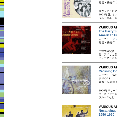
録音・発売年：
サウジアラビア
2003年盤。
ワル・エル・ズ
VARIOUS A
The Harry Sm
America
カテゴリ：
ア
録音・発売年：
ご注文確定後、
付 アメリカ音
フォーク・ミュ
VARIOUS AR
Crossing
カテゴリ：WES
ド/POPS
録音・発売年：
1996年リリ
ブ・スピアーズ
ブルースなど、
VARIOUS AR
Nostalgique
1950-19