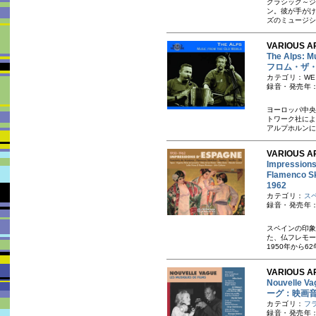
クラシック～ジ
ン。彼が手がけ
ズのミュージシ
VARIOUS AR
The Alps
フロム・ザ
カテゴリ：WES
録音・発売年：
ヨーロッパ中央
トワーク社によ
アルプホルンに
VARIOUS AR
Impressions
Flamenco S
1962
カテゴリ：
ス
録音・発売年：1
スペインの印象
た、仏フレモー
1950年から6
VARIOUS AR
Nouvelle 
ーグ：映画音楽 
カテゴリ：
フ
録音・発売年：1