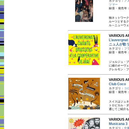
カテゴリ：
ア
ツマー
録音・発売年：
独ネットワーク
ルーツとするク
ル～ニューウェ
VARIOUS AR
L’auvergna
ニュ人が歌
カテゴリ：
フ
録音・発売年：
ジョルジュ・ブ
に縁のオーヴェ
クレルモン・フ
VARIOUS AR
Club Co
カテゴリ：
コ
録音・発売年：
スイスはジュネ
トロピカル・ダ
通じてご紹介も
VARIOUS AR
Musicana
カテゴリ：
中