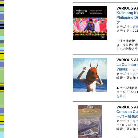
VARIOUS A
Kulintang K
Philipp
ク
カテゴリ：
東
メディア：2C
ご注文確定後、
き 次世代在米
ン〉の伝統と先
VARIOUS AR
La Ola Inter
Vinyls)
カテゴリ：
ス
録音・発売年：1
◆セール対象外
ョーが『LA CONT
を見る
VARIOUS AR
Conozca C
ーバ－映像
カテゴリ：
キ
ー/REVOLUT
録音・発売年：20