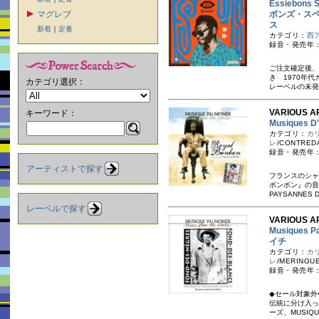
Essiebons 
マグレブ
ボンズ・スペ
ス
新着
｜
定番
カテゴリ：
西
録音・発売年：
ご注文確定後、
き 1970年
カテゴリ選択：
レーベルの未発
VARIOUS AR
キーワード：
Musiques 
カテゴリ：
カ
レ
/CONTREDA
録音・発売年：
アーティストで探す
フランスのシャ
ボンボン』の音
PAYSANNES D'
レーベルで探す
VARIOUS AR
Musiques
イチ
カテゴリ：
カ
レ
/MERINGU
録音・発売年：
◆セール対象外
伝統に分け入っ
ーズ、MUSIQUE