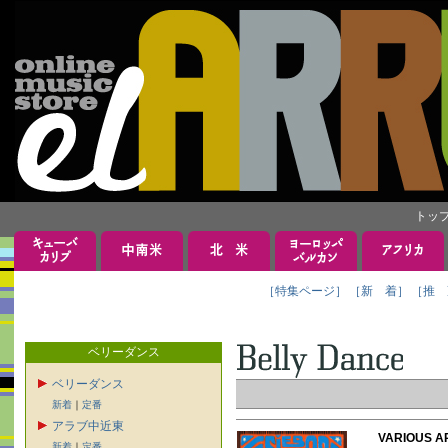
トッ
［特集ページ］
［新 着］
［推 
ベリーダンス
ベリーダンス
新着
｜
定番
アラブ中近東
VARIOUS A
新着
｜
定番