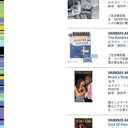
カテゴリ：
ア
録音・発売年：
ご注文確定後、
き 1920年
ースの秘宝の数
VARIOUS A
The Baham
カテゴリ：
カ
録音・発売年：
ご注文確定後、
き バハマ音楽
透き通る海と白
VARIOUS AR
Musica N
カス
カテゴリ：
ア
ROOTS
録音・発売年：
独ネットワーク
携えたアメリカ
す。ハイチ系キ
VARIOUS AR
Soul Of K