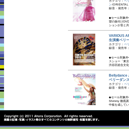
カテゴリ：
ベ
ン
/ORIENTAL
録音・発売年：20
◆セール対象外
望の振付けDV
ションが音と共
VARIOUS A
生演奏ベリー
カテゴリ：
ベ
録音・発売年：2
◆セール対象外
スショー「東京
渋谷区総合文化
Bellydance
ベリーダンス
カテゴリ：
ベ
録音・発売年：
◆セール対象外
Shimmy 
中核を成してい