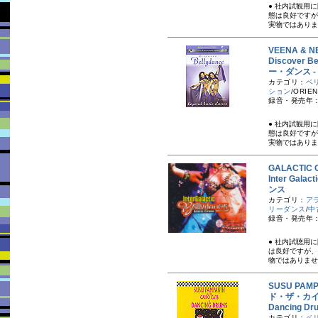
● 社内試観用
態は良好ですが
実物ではありま
VEENA &
Discover 
ー・ダンス 
カテゴリ：
ベ
ション
/ORIEN
録音・発売年：2
● 社内試観用
態は良好ですが
実物ではありま
GALACTI
Inter Ga
ンス
カテゴリ：
ア
リーダンス
/
中
録音・発売年：
● 社内試聴用
は良好ですが、
物ではありませ
SUSU PAM
ド・ザ・カ
Dancing
カテゴリ：
ベ