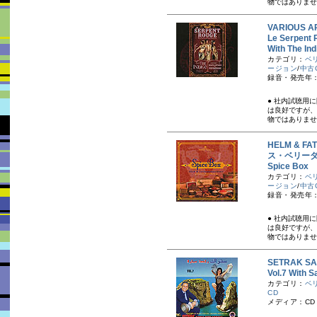
物ではありませ
VARIOUS A
Le Serpent 
With The I
カテゴリ：
ベ
ージョン
/
中古
録音・発売年：
● 社内試聴用
は良好ですが、
物ではありませ
HELM & F
ス・ベリー
Spice B
カテゴリ：
ベ
ージョン
/
中古
録音・発売年：
● 社内試聴用
は良好ですが、
物ではありませ
SETRAK 
Vol.7 Wi
カテゴリ：
ベ
CD
メディア：CD