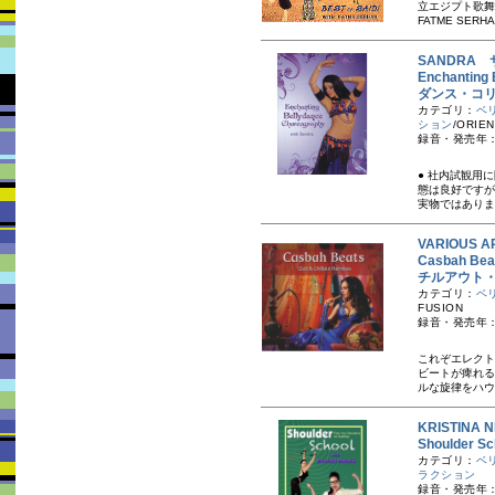
立エジプト歌舞
FATME SERH
SANDRA
Enchanti
ダンス・コ
カテゴリ：
ベ
ション
/ORIEN
録音・発売年：2
● 社内試観用
態は良好ですが
実物ではありま
VARIOUS A
Casbah Be
チルアウト
カテゴリ：
ベ
FUSION
録音・発売年：
これぞエレクト
ビートが痺れる
ルな旋律をハウ
KRISTIN
Shoulder
カテゴリ：
ベ
ラクション
録音・発売年：2