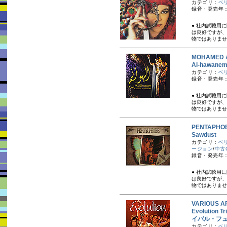
カテゴリ：
ベ
録音・発売年：
● 社内試聴用
は良好ですが、
物ではありませ
MOHAMED 
Al-hawan
カテゴリ：
ベ
録音・発売年：
● 社内試聴用
は良好ですが、
物ではありませ
PENTAPH
Sawdust
カテゴリ：
ベ
ージョン
/
中古
録音・発売年：
● 社内試聴用
は良好ですが、
物ではありませ
VARIOUS A
Evolution
イバル・フ
カテゴリ：
ベ