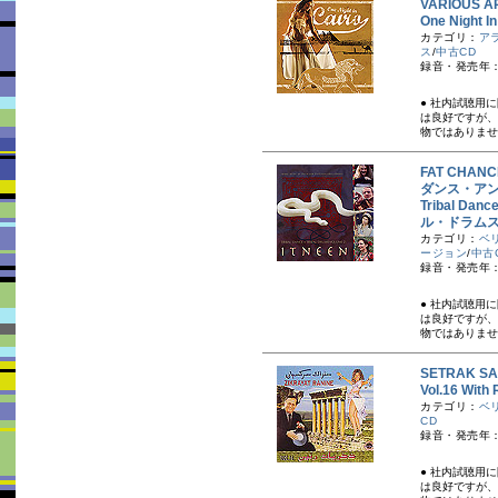
VARIOUS A
One Nigh
カテゴリ：
ア
ス
/
中古CD
録音・発売年：
● 社内試聴用
は良好ですが、
物ではありませ
FAT CHA
ダンス・ア
Tribal Da
ル・ドラムス
カテゴリ：
ベ
ージョン
/
中古
録音・発売年：
● 社内試聴用
は良好ですが、
物ではありませ
SETRAK 
Vol.16 Wit
カテゴリ：
ベ
CD
録音・発売年：
● 社内試聴用
は良好ですが、