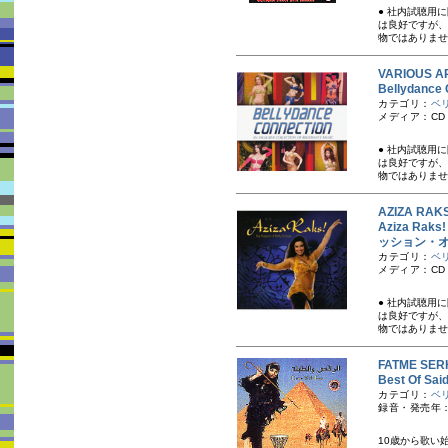
● 社内試聴用
は良好ですが、
物ではありませ
VARIOUS A
Bellydan
カテゴリ：
ベ
メディア：CD
● 社内試聴用
は良好ですが、
物ではありませ
AZIZA R
Aziza Rak
ッション・
カテゴリ：
ベ
メディア：CD
● 社内試聴用
は良好ですが、
物ではありませ
FATME S
Best Of 
カテゴリ：
ベ
録音・発売年：
10歳から歌い