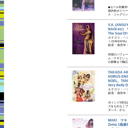
◆セール対象外
国内初ポイベー
ス・ジャグリン
V.A. (ANSU
NAGI etc) V
The Soul
カテゴリ：
ベ
ス
/ORIENTAL
録音・発売年：2
待望のパフォー
ム・ナギといっ
の群舞まで幅広
TAKADA AKI
HORUS E
NOEL、TANI
Very Bel
カテゴリ：
ベ
録音・発売年：2
ポイント5倍当
ズをもれなくプ
ダンス」から、
MAKI マキ
Zeina 