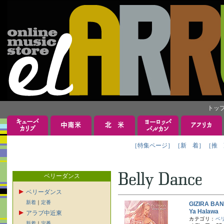
トッ
［特集ページ］
［新 着］
［推 
ベリーダンス
ベリーダンス
新着
｜
定番
GIZIRA 
Ya Halaw
アラブ中近東
カテゴリ：
ベ
新着
｜
定番