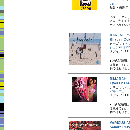
CD
録音・発売年：
ベリー・ダンサー
きました！！ 
ースされていたア
HAREM 
Rhythm C
カテゴリ：
ベ
ション
/
中古C
メディア：CD
● 社内試聴用
は良好ですが、
物ではありませ
RIMARAH
Eyes Of 
カテゴリ：
ベ
バル・フュー
メディア：CD
● 社内試聴用
は良好ですが、
物ではありませ
VARIOUS A
Sahara P