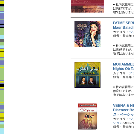
● 社内試聴用
は良好ですが、
物ではありませ
FATME S
Masr Ba
カテゴリ：
ベ
録音・発売年：
● 社内試聴用
は良好ですが、
物ではありませ
MOHAMMED
Nights Ob 
カテゴリ：
ア
録音・発売年：
● 社内試聴用
は良好ですが、
物ではありませ
VEENA &
Discover
ス - ベーシ
カテゴリ：
ベ
ション
/ORIEN
録音・発売年：2