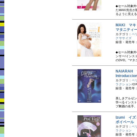
◆セール対象外
たMAKI先生
るように見える
MAKI マキ
マタニティ
カテゴリ：
ベ
クササイズ
録音・発売年：20
◆セール対象外
ンサー/インス
のDVD。“マタニ
NAIARAH
Introducci
カテゴリ：
ベ
ラクション
/O
録音・発売年：2
美しきアルゼン
学べるインスト
ブ舞踊の名手、
Izumi イズ
ポイベール
カテゴリ：
ベ
ラクション
録音・発売年：2