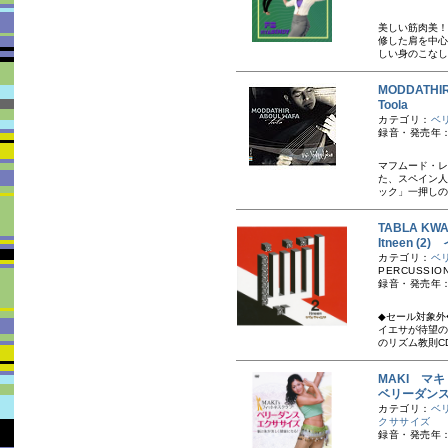
美しい筋肉美！
修した肩を中心
しい身のこなし
MODDATHI
Toola
カテゴリ：
ベ
録音・発売年：
マフムード・レ
た、スペイン人
ック」一押しの
TABLA K
Itneen (
カテゴリ：
ベ
PERCUSSION
録音・発売年：
◆セール対象外
イエサが待望の
のリズム教則C
MAKI マキ
ベリーダン
カテゴリ：
ベ
クササイズ
録音・発売年：20