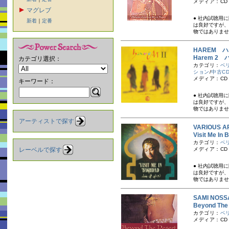
メディア：CD
マグレブ
● 社内試聴用
新着
｜
定番
は良好ですが、
物ではありませ
HAREM 
Harem 2
カテゴリ選択：
カテゴリ：
ベ
ション
/
中古C
メディア：CD
キーワード：
● 社内試聴用
は良好ですが、
物ではありませ
アーティストで探す
VARIOUS A
Visit M
カテゴリ：
ベ
レーベルで探す
メディア：CD
● 社内試聴用
は良好ですが、
物ではありませ
SAMI NOS
Beyond Th
カテゴリ：
ベ
メディア：CD