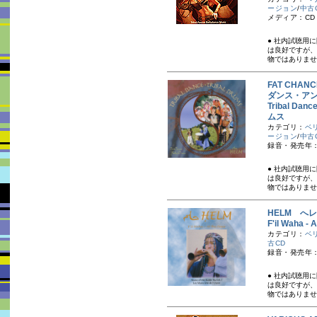
ージョン
/
中古
メディア：CD
● 社内試聴用
は良好ですが、
物ではありませ
FAT CHA
ダンス・ア
Tribal D
ムス
カテゴリ：
ベ
ージョン
/
中古
録音・発売年：
● 社内試聴用
は良好ですが、
物ではありませ
HELM へ
F'il Waha -
カテゴリ：
ベ
古CD
録音・発売年：
● 社内試聴用
は良好ですが、
物ではありませ